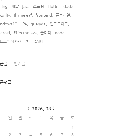
ring,
개발,
java,
스프링,
Flutter,
docker,
curity,
thymeleaf,
frontend,
튜토리얼,
indows10,
JPA,
querydsl,
안드로이드,
droid,
EffectiveJava,
플러터,
node,
프트웨어 아키텍쳐,
DART,
근글
인기글
근댓글
lendar
2026. 08
일
월
화
수
목
금
토
1
2
3
4
5
6
7
8