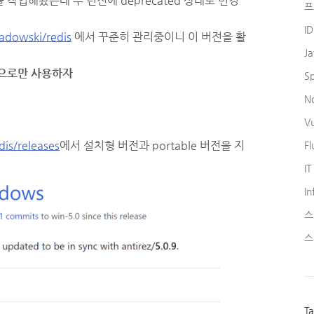
dis를 작업해놨는데 수 년전에 deprecated 상태로 변경
프
I
adowski/redis
에서 꾸준히 관리중이니 이 버전을 활
J
트용으로만 사용하자
S
N
V
is/releases
에서 설치형 버전과 portable 버전을 지
Fl
IT
In
스
스
T