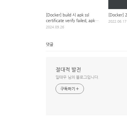
[Docker] build 시 apk ssl
[Docker]
certificate verify failed, apk
2022.06.17
permission denied 발생 시
2024.09.26
댓글
절대적 발전
일태우 님의 블로그입니다.
구독하기