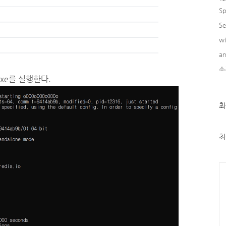
Sp
Se
w
an
소
.exe를 실행한다.
최
최
근
글
과
인
최
기
글
Ca