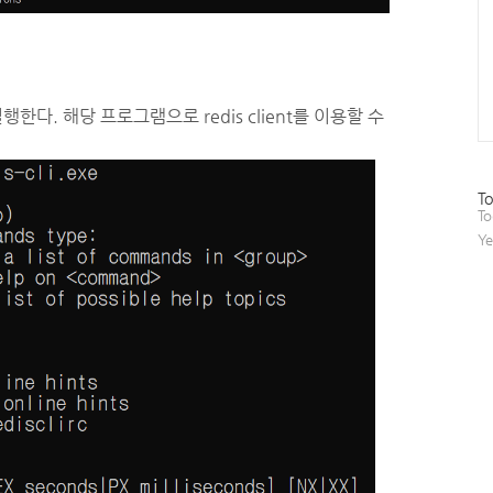
 실행한다. 해당 프로그램으로 redis client를 이용할 수
방
To
문
To
자
Ye
수