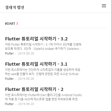
절대적 발전
DART
3
Flutter 튜토리얼 시작하기 - 3.2
저번 Flutter 튜토리얼 시작하기 - 3.1에 이어서 3단계를 진행해
보도록 하겠다. 3단계 : Stateful widget 추가하기 Stateless
widget은 변경할 수 없다 불변이다, 해당 widget의 속성들은
Flutter
2019.09.28
변경이 불가능하다. Stateful widget은 자신의 생명주기 동안
변경되는 상태를 그대로 유지한다. stateful widget을 구현하는
Flutter 튜토리얼 시작하기 - 3.1
것은 최소 2개의 클래스가 필요하다. 1) StatefulWidget 클래
스와 , 2) State 클래스가 필요하다. StatefulWidget 클래스는
이번 포스트에서는 간단하게 스타트업의 이름을 생성하여 제공
State 클래스의 인스턴스를 구현하고 자기 자신은 변경할 수 없
하는 app을 만들어 보자. 진행에 관련된 모든 소스는 Github에
다 하지만 State 클래스는 widget의 생명주기 동안 지속된다.
서 확인 할 수 있다! 사용자는 이름을 선택하거나 해제할 수 있
Flutter
2019.09.26
이번 단계에서는, State 클래스인 RandomWord..
고, 가장 좋은 이름 하나를 저장할 수 있게 기능을 구현해볼 것이
다. 화면은 리스트로 구성하여 스크롤을 내릴 때 이름을 생성하
Flutter 튜토리얼 시작하기 - 2
게 하고, 스크롤은 제한이 없게 끔 해보도록 하자. 아래의 샘플
이미지를 보면 우리가 만들게 될 app이 어떤 모습일지 알 수 있
이번 포스트에서는 Flutter와 Dart 플러그인을 Android Studio
다. 우리가 이번 포스트로 배울 수 있는 것? Android, IOS나
에 적용 한 다음 AVD에 테스트로 앱을 한번 띄워보도록 하겠다.
web에서 자연스럽게 보이는 Flutter app를 만드는 법! Flutter
진행에 관련된 모든 소스는 Github에서 확인 할 수 있다!
Flutter
2019.09.20
app의 기본 구조 기능 확장을 위해 패키지를 찾거나 사용하는
Flutter와 Dart 플러그인 설치 Android Studio를 실행한다.