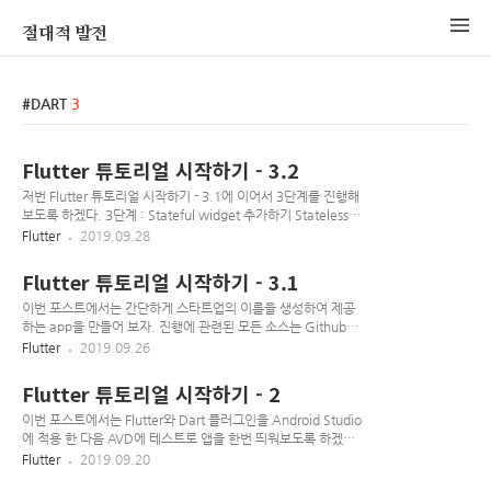
절대적 발전
DART
3
Flutter 튜토리얼 시작하기 - 3.2
저번 Flutter 튜토리얼 시작하기 - 3.1에 이어서 3단계를 진행해
보도록 하겠다. 3단계 : Stateful widget 추가하기 Stateless
widget은 변경할 수 없다 불변이다, 해당 widget의 속성들은
Flutter
2019.09.28
변경이 불가능하다. Stateful widget은 자신의 생명주기 동안
변경되는 상태를 그대로 유지한다. stateful widget을 구현하는
Flutter 튜토리얼 시작하기 - 3.1
것은 최소 2개의 클래스가 필요하다. 1) StatefulWidget 클래
스와 , 2) State 클래스가 필요하다. StatefulWidget 클래스는
이번 포스트에서는 간단하게 스타트업의 이름을 생성하여 제공
State 클래스의 인스턴스를 구현하고 자기 자신은 변경할 수 없
하는 app을 만들어 보자. 진행에 관련된 모든 소스는 Github에
다 하지만 State 클래스는 widget의 생명주기 동안 지속된다.
서 확인 할 수 있다! 사용자는 이름을 선택하거나 해제할 수 있
Flutter
2019.09.26
이번 단계에서는, State 클래스인 RandomWord..
고, 가장 좋은 이름 하나를 저장할 수 있게 기능을 구현해볼 것이
다. 화면은 리스트로 구성하여 스크롤을 내릴 때 이름을 생성하
Flutter 튜토리얼 시작하기 - 2
게 하고, 스크롤은 제한이 없게 끔 해보도록 하자. 아래의 샘플
이미지를 보면 우리가 만들게 될 app이 어떤 모습일지 알 수 있
이번 포스트에서는 Flutter와 Dart 플러그인을 Android Studio
다. 우리가 이번 포스트로 배울 수 있는 것? Android, IOS나
에 적용 한 다음 AVD에 테스트로 앱을 한번 띄워보도록 하겠다.
web에서 자연스럽게 보이는 Flutter app를 만드는 법! Flutter
진행에 관련된 모든 소스는 Github에서 확인 할 수 있다!
Flutter
2019.09.20
app의 기본 구조 기능 확장을 위해 패키지를 찾거나 사용하는
Flutter와 Dart 플러그인 설치 Android Studio를 실행한다.