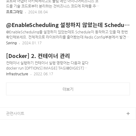
(Identifier): 엔티티는 고유한 식별자를 가지고 있으며, 이 식별자를 통해 다른 엔티
포트와 어댑터 아키텍쳐라고도 불림 메인 아이디어비즈니스 코
티와 구분된다. 동일한 엔티티는 시간이 지나도 동일한 식별자를 유지한다.변경 가
드를 기술 코드로부터 분리하는 것비즈니스 코드에 피해를 주지
능성 (Mutability): 엔티티는 시간이 지남에 따라 상태..
않고 기술 코드 변경이 가능해야 한다핵심 도메인 로직을 외부
프로그래밍
2024.08.04
인터페이스(입출력, DB, 사용자 인터페이스 등)으로 부터 분리
함으로 달성도메인 헥사곤소프트웨어가 해결하기를 원하는 핵
@EnableScheduling 설정하지 않았는데 Schedule
심 문제를 설명하는 요소의 결합, 이러한 요소들은 기술에 구애
동작 시
받지 않는 형태로 표현되어야 함구성 요소엔티티 - 식별자를 할
@EnableScheduling을 설정하지 않았는데도 Schedule이 동작하고 있을 때 한번
당할 수 있는 것값 객체 - 엔티티들을 합성하기 위한 불변 객체애
확인해보세요. 전체적으로 라이브러리를 훑어봤는데 Redis Config부분에서 발견되
플리케이션 헥사곤도메인 헥사곤에서 나오는 비즈니스 규칙을
었습니다. spring-session-data-redis 사용하고, Redis 활성화 시에
Spring
2024.01.17
사용, 처리, 조정비즈니스 측면과 기술 측면 사이에서 양쪽과 상
RedisHttpSessionConfiguration를 사용하게되는데 아래와 같이
호작용하는 중개자 역할프레임워크 헥사곤애플리케이션 기능의
@EnableScheduling이 적용되어 있습니다. @Configuration
[Docker] 2. 컨테이너 관리
노출 방법을 결정, 예를 들면 REST, gRPC ..
@EnableScheduling public class RedisHttpSessionConfiguration extends
SpringHttpSessionConfiguration implements
컨테이너 실행하기 컨테이너 실행 명령어는 다음과 같다
EmbeddedValueResolverAware, ImportAware { pri..
docker run [OPTIONS] IMAGE[:TAG|@DIGEST]
[COMMAND] [ARG...] 옵션 설명 -d --detach Detached
Infrastructure
2022.06.17
mode(백그라운드 모드) -p --publish 호스트와 컨테이너의 포
트 연결(포트 포워딩) -v --volume 호스트와 컨테이너의 디렉토
리 연결(파일을 호스트에 바로 저장, 마운트개념) --rm 프로세스
더보기
종료 시 컨테이너 자동 제거 --name 컨테이너 이름 지정 -i --
interactive 표준 입력(stdin)을 활성화, bash 사용시 사용 -t --
tty TTY 모드를 사용, bash 사용시 사용, 해당 명령을 사용하지
않으면 명령은 할 수 있겠지만 쉘이 표시되지 않음 Ubuntu 1..
관련사이트