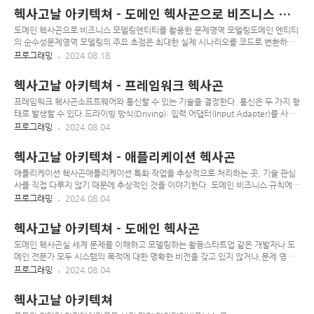
미지 작업에서 apk add 사용 중에 발생RUN sed 's/https/http/g' -i
헥사고날 아키텍쳐 - 도메인 헥사곤으로 비즈니스 모
/etc/apk/repositories​ dockerfile에 위 명령어 추가하여 https를 http로 변경하면
델링(1)
정상처리
도메인 헥사곤으로 비즈니스 모델링엔티티를 활용한 문제영역 모델링도메인 엔티티
의 순수성문제영역 모델링의 주요 초점은 최대한 실제 시나리오를 코드로 변환하는
것, 비즈니스 요구사항을 이해하고 코드로 변환하는데 실패하면 결과적으로 비용의
프로그래밍
2024.08.18
손실이 발생할 수 밖에 없다문제영역 모델링의 핵심은 엔티티를 만드는 것이다. 엔티
티가 비즈니스 요구사항과 밀접한 관계를 가져야 하기 때문에, 비즈니스 관련 코드와
헥사고날 아키텍쳐 - 프레임워크 헥사곤
기술 관련 코드가 혼동되는 것을 방지 해야한다.(기술적: 소프트웨어 맥락에서만 존
재하고 의미가 있는 것)헥사고날 아키텍처는 전통적인 비즈니스 문제를 해결하려는
프레임워크 헥사곤소프트웨어와 통신할 수 있는 기술을 결정한다. 통신은 두 가지 형
프로젝트에 초점이 맞춰져 있기 때문에, 새로운 개발 프레임워크와 같은 순수하게 기
태로 발생할 수 있다.드라이빙 방식(Driving): 입력 어댑터(Input Adapter)를 사용
술적인 프로젝트에는 최선의 접근 방법이 아닐 수도 있다.도메인 엔티티는 비즈니..
한다.드리븐 방식(Driven): 출력 어댑터(Output Adapter)를 사용한다.드라이빙 오
프로그래밍
2024.08.04
퍼레이션과 입력 어댑터드라이빙 오퍼레이션은 소프트웨어에 동작을 요청하는 것이
다.웹 애플리케이션에서 사용자가 버튼 눌러 폼을 제출하는 경우외부 시스템에서
헥사고날 아키텍쳐 - 애플리케이션 헥사곤
REST API로 애플리케이션에 데이터를 요청하는 경우외부 시스템에서 MQ로 메세
지를 보내는 경우이러한 API는 외부 엔티티가 시스템과 상호작용하고, 외부 엔티티
애플리케이션 헥사곤애플리케이션 특화 작업을 추상적으로 처리하는 곳, 기술 관심
의 요청을 도메인 애플리케이션으로 변환하는 방법을 정의한다.드라이빙이라는 단
사를 직접 다루지 않기 때문에 추상적인 것을 이야기한다. 도메인 비즈니스 규칙에
어는 외부 엔티티들이 시스템의 동작을 유도하기 때..
기반한 소프트웨어 사용자의 의도와 기능을 표현한다.유스케이스도메인 제약사항을
프로그래밍
2024.08.04
지원하기 위해 시스템의 동작을 소프트웨어 영역 내에 존재하는 애플리케이션 특화
오퍼레이션을 통해 나타낸다.엔티티 및 다른 유스케이스와 직접 상호작용하고 그것
헥사고날 아키텍쳐 - 도메인 헥사곤
을 유연한 컴포넌트로 만들 수 있다.자바에서는 인터페이스로 정의된 추상화로 나타
낸다.public interface RouterViewUseCase { List getRouters(Predicate
도메인 헥사곤실 세계 문제를 이해하고 모델링하는 활동스타트업 같은 개발자나 도
filter);}입력 포트유스케이스 인터페이스를 구현하는 것이 입력 포트의 역할 이다.
메인 전문가 모두 시스템의 목적에 대한 명확한 비전을 갖고 있지 않거나,문제 영역
애플리케이션 수준에서 유스케이스에..
이 존재하고 도메인 전문가들이 분명하게 알고 있는 상황에서 문제 영역을 엔티티,
프로그래밍
2024.08.04
값 객체로의 변환 방법을 파악하지 못하면 잘못된 가정을 기반으로 구축되게 될 것이
다.이러한 점은 소프트웨어가 간단하게 시작해서, 기반 코드가 커짐에 따라 기술 부
헥사고날 아키텍쳐
채가 누적되고 유지 보수가 더 어려워지는 이유 중 하나로 여겨진다.엔티티식별자