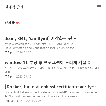
절대적 발전
전체 글
85
Json, XML, Yaml(yml) 시각화로 편하
게 작업하기
https://structra.taeu.kr/ Structra - JSON, XML & YAML
Data Formatting and Visualization ToolFree online tool
to format, validate, compress and visualize JSON, XML,
IT Tip
2026.03.22
and YAML data with tree and graph
views.structra.taeu.kr 개발이나 각종 데이터 다루다보면,
window 11 부팅 후 프로그램이 느리게 켜질 때
JSON이나 XML 데이터를 마주할 때가 많음. 이때 별도 설치 없
이 브라우저에서 바로 데이터를 정렬하고 분석할 수 있는
윈도우 11 부팅 후 시작프로그램이 느리게 켜질 때 윈도우 버튼 + Rregedit 입력 +
Structra 사이트를 소개함(내가 쓰려고 만듬)1. 주요 기능 및 특
엔터
징이 사이트는 단순한 포맷터를 넘어 데이터 구조를 다루는 데
[HKEY_CURRENT_USER\Software\Microsoft\Windows\CurrentVersi
IT Tip
2025.09.15
필요한 핵심 기능을 모두 갖추..
on\Explorer\Serialize] 찾기, Serialize 없으면 키 생성Dword 추가 (값 수정 필
요 없음)StartupDelayInMSecWaitForIdleState방법을 잘 모르겠으면 아래 파일
[Docker] build 시 apk ssl certificate verify
실행
failed, apk permission denied 발생 시
docker build 시 apk ssl certificate verify failed 혹은 apk permission denied
발생tls_post_process_server_certificate:certificate verify
failed:ssl/statem/statem_clnt.c:2091:fetching https://dl-
Infrastructure
2024.09.26
cdn.alpinelinux.org/alpine/v3.20/community: Permission denied alpine 이