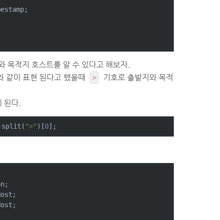
mestamp;
스트와 목적지 호스트를 알 수 있다고 해보자.
 같이 표현 된다고 했을때
기호로 출발지와 목적
>
 된다.
.split(
">"
)[
0
];
on;
Host;
Host;