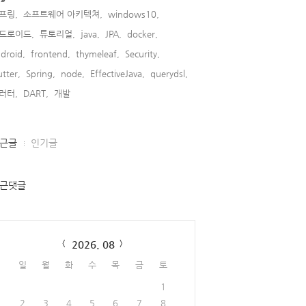
프링,
소프트웨어 아키텍쳐,
windows10,
드로이드,
튜토리얼,
java,
JPA,
docker,
droid,
frontend,
thymeleaf,
Security,
utter,
Spring,
node,
EffectiveJava,
querydsl,
러터,
DART,
개발,
근글
인기글
dicate)
{
근댓글
lendar
2026. 08
일
월
화
수
목
금
토
1
2
3
4
5
6
7
8