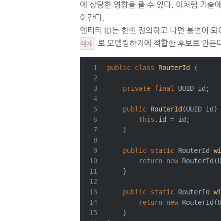
에 상당한 영향을 줄 수 있다. 이처럼 기술
어간다.
엔티티 ID는 한번 정의하고 나면 불변이 되
로 모델링하기에 적합한 후보로 만든다
객체
public
class
RouterId
{
private
final
 UUID id;
public
RouterId
(UUID id)
this
.id = id;
    }
public
static
 RouterId 
w
return
new
 RouterId(
    }
public
static
 RouterId 
w
return
new
 RouterId(
    }