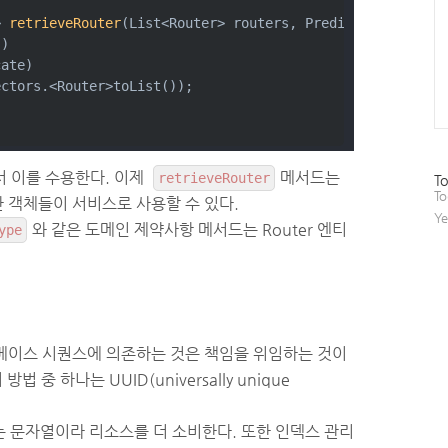
> 
retrieveRouter
(List<Router> routers, Predicate<Router>
()
cate)
ectors.<Router>toList());
서 이를 수용한다. 이제
메서드는
retrieveRouter
방
To
문
To
 객체들이 서비스로 사용할 수 있다.
자
Ye
수
와 같은 도메인 제약사항 메서드는 Router 엔티
ype
베이스 시퀀스에 의존하는 것은 책임을 위임하는 것이
 중 하나는 UUID(universally unique
 문자열이라 리소스를 더 소비한다. 또한 인덱스 관리