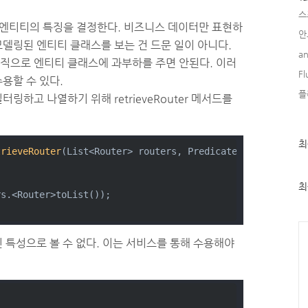
스
 엔티티의 특징을 결정한다. 비즈니스 데이터만 표현하
안
델링된 엔티티 클래스를 보는 건 드문 일이 아니다.
an
직으로 엔티티 클래스에 과부하를 주면 안된다. 이러
Fl
용할 수 있다.
플
하고 나열하기 위해 retrieveRouter 메서드를
최
최
trieveRouter
(List<Router> routers, Predicate<Router> pre
근
글
과
)
인
최
rs.<Router>toList());
기
글
Ca
 특성으로 볼 수 없다. 이는 서비스를 통해 수용해야