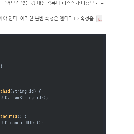
에 구애받지 않는 것 대신 컴퓨터 리소스가 비용으로 들
어야 한다. 이러한 불변 속성은 엔티티 ID 속성을
값
.
{
ithId
(String id)
{
UUID.fromString(id));
ithoutId
()
{
UUID.randomUUID());