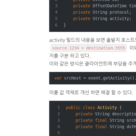
private
 OffsetDateTime ti
private
 String protocol;
private
 String activity;
}
activity 필드의 내용을 보면 출발지 호
이와
source.1234 > destination.5555
지를 구분 하고 있다.
이와 같은 방식은 클라이언트에 부담을 주게
var
 srcHost = event.getActivity()
이를 값 객체로 개선 하면 해결 할 수 있다.
public
class
Activity
{
private
 String descripti
private
final
 String src
private
final
 String dst