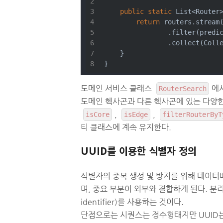
public
static
 List<Router
return
 routers.stream
                .filter(predi
                .collect(Coll
    }
}
도메인 서비스 클래스
에
RouterSearch
도메인 헥사곤과 다른 헥사곤에 있는 다양한
,
,
isCore
isEdge
filterRouterByT
티 클래스에 계속 유지한다.
UUID를 이용한 식별자 정의
식별자의 중복 생성 및 방지를 위해 데이터
며, 중요 부분이 외부와 결합하게 된다. 분리 방법
identifier)를 사용하는 것이다.
단점으로는 시퀀스는 정수형태지만 UUID는