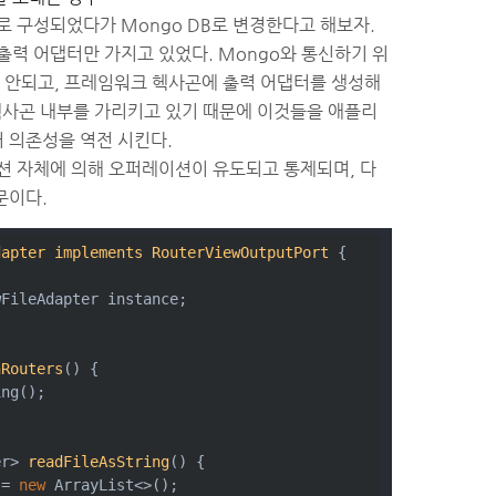
로 구성되었다가 Mongo DB로 변경한다고 해보자.
출력 어댑터만 가지고 있었다. Mongo와 통신하기 위
 안되고, 프레임워크 헥사곤에 출력 어댑터를 생성해
 헥사곤 내부를 가리키고 있기 때문에 이것들을 애플리
 의존성을 역전 시킨다.
 자체에 의해 오퍼레이션이 유도되고 통제되며, 다
문이다.
dapter
implements
RouterViewOutputPort
{
wFileAdapter instance;
hRouters
(
)
 {
ing();
er> 
readFileAsString
(
)
 {
 = 
new
 ArrayList<>();