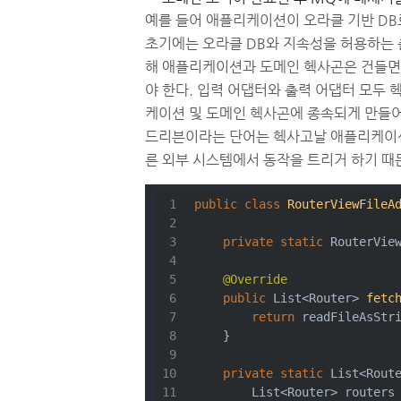
예를 들어 애플리케이션이 오라클 기반 DB
초기에는 오라클 DB와 지속성을 허용하는 
해 애플리케이션과 도메인 헥사곤은 건들면
야 한다. 입력 어댑터와 출력 어댑터 모두
케이션 및 도메인 헥사곤에 종속되게 만들어
드리븐이라는 단어는 헥사고날 애플리케이션
른 외부 시스템에서 동작을 트리거 하기 때
public
class
RouterViewFileA
private
static
 RouterVie
@Override
public
 List<Router> 
fetc
return
 readFileAsStr
    }
private
static
 List<Rout
        List<Router> routers