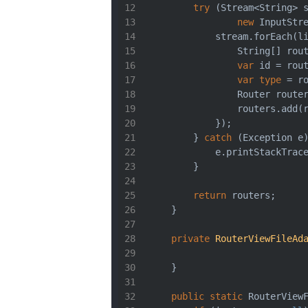
try
 (Stream<
String
> 
new
 InputStr
            stream.forEach(l
String
[] rou
var
 id = rou
var
type
 = r
                Router route
                routers.add(
            });
        } 
catch
 (Exception e
            e.printStackTrac
        }
return
 routers;
    }
private
RouterViewFileAd
    }
public
static
 RouterView