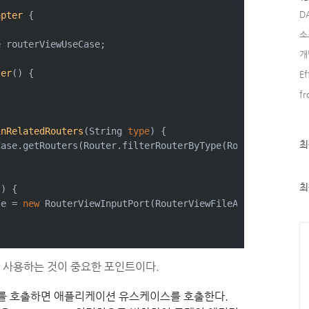
D
apter
{
소
e routerViewUseCase;
개
ter
(
)
 {
Ef
fr
inRelatedRouters
(
String
type
)
 {
최
최
Case.getRouters(Router.filterRouterByType(RouterType.val
근
글
과
인
최
(
)
 {
기
se = 
new
 RouterViewInputPort(RouterViewFileAdapter.getIn
글
Ca
 사용하는 것이 중요한 포인트이다.
ters를 호출하면 애플리케이션 유스케이스를 호출한다.