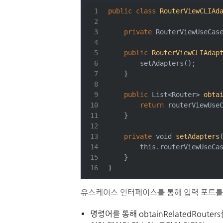
public
class
RouterViewCLIAd
private
 RouterViewUseCas
public
RouterViewCLIAdap
        setAdapters();
    }
public
 List<Router> 
obta
return
 routerViewUse
    }
private
void
setAdapters
this
.routerViewUseCa
    }
}
유스케이스 인터페이스를 통해 입력 포트를
명령어를 통해 obtainRelatedRou