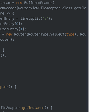
stream = 
new
 BufferedReader(
eamReader(RouterViewFileAdapter.class.getClassLoader().g
ine -> {
terEntry = line.split(
";"
);
terEntry[
0
];
outerEntry[
1
];
r = 
new
 Router(RouterType.valueOf(
type
), RouterId.of(id)
router);
) {
e();
apter
(
)
 {
FileAdapter 
getInstance
(
)
 {