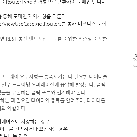
e을 RouterType 열거형으로 변환하여 도메인 엔티티
e을 통해 도메인 제약사항을 다룬다.
ViewUseCase.getRouters를 통해 비즈니스 로직
려면 REST 통신 엔드포인트 노출을 위한 의존성을 포함
.
방
To
문
To
자
Ye
수
프트웨어 요구사항을 충족시키는 데 필요한 데이터를
 일부 드라이빙 오퍼레이션에 응답해 발생한다. 출력
들을 구현하는 출력 포트와 일치해야 한다.
하는 데 필요한 데이터의 종류를 알려주며, 데이터를
터의 역할이다.
터베이스에 저장하는 경우
데이터를 전송하거나 요청하는 경우
를 보내는 경우