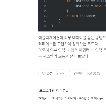
if
 (instance == 
null
            instance = 
new
 R
        }
return
 instance;
    }
}
애플리케이션이 외부 데이터를 얻는 방법으로
터페이스를 구현하여 정의하는 코드다
이로써 외부 입력 → 입력 어댑터 → 입력 
부 시스템의 흐름을 살펴 보았다.
공감
구독하기
'프로그래밍'의 다른글
현재글
헥사고날 아키텍쳐 - 프레임워크 헥사곤