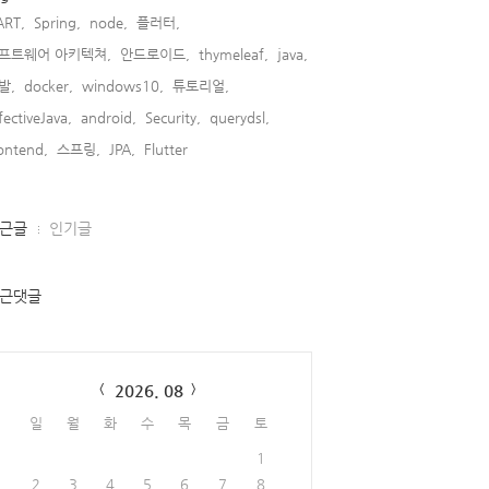
ART,
Spring,
node,
플러터,
프트웨어 아키텍쳐,
안드로이드,
thymeleaf,
java,
발,
docker,
windows10,
튜토리얼,
fectiveJava,
android,
Security,
querydsl,
ontend,
스프링,
JPA,
Flutter,
근글
인기글
ueOf(
type
)));
근댓글
stance());
lendar
2026. 08
일
월
화
수
목
금
토
1
2
3
4
5
6
7
8