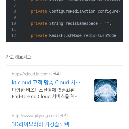
private
 ConfigureRedisAction configureRedi
private
 String redisNamespace = 
""
;
private
 RedisFlushMode redisFlushMode = Re
참고 해보세요
https://cloud.kt.com/
광고
kt cloud 고객 맞춤 Cloud 서비
스
다양한 비즈니스환경에 맞춤화된
End-to-End Cloud 서비스를 제공
합니다.
http://www.jikyung.com
광고
3D라이브러리 지경솔루텍