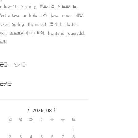
indows10,
Security,
튜토리얼,
안드로이드,
fectiveJava,
android,
JPA,
java,
node,
개발,
cker,
Spring,
thymeleaf,
플러터,
Flutter,
ART,
소프트웨어 아키텍쳐,
frontend,
querydsl,
프링,
근글
인기글
근댓글
lendar
2026. 08
일
월
화
수
목
금
토
1
2
3
4
5
6
7
8