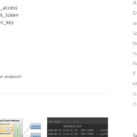
프
m_access
I
ck_token
en_key
J
S
N
V
Fl
IT
ion endpoint
In
스
스
T