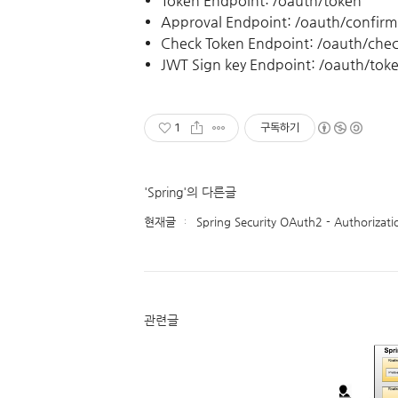
Token Endpoint: /oauth/token
Approval Endpoint: /oauth/confir
Check Token Endpoint: /oauth/che
JWT Sign key Endpoint: /oauth/tok
1
구독하기
'Spring'의 다른글
현재글
Spring Security OAuth2 - Authorizat
관련글