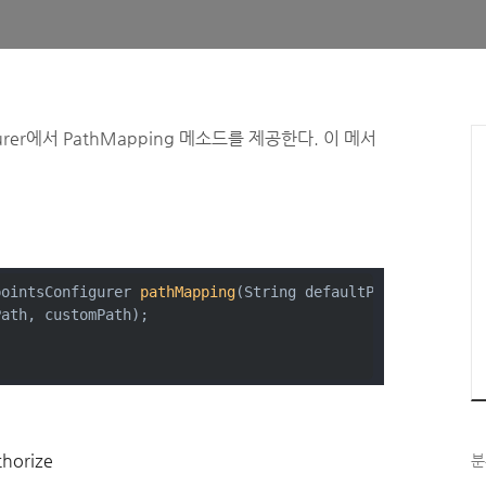
nfigurer에서 PathMapping 메소드를 제공한다. 이 메서
pointsConfigurer 
pathMapping
(String defaultPath, String 
Path, customPath);
thorize
분