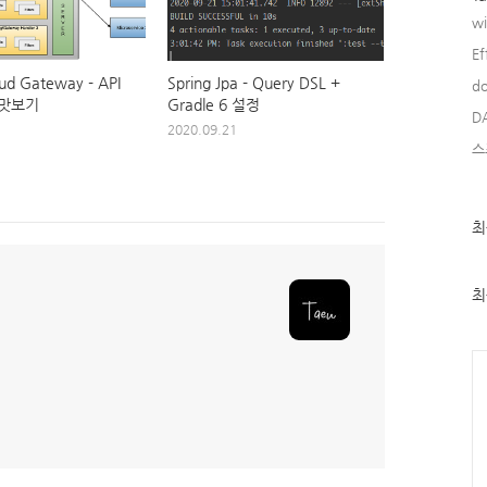
w
Ef
oud Gateway - API
Spring Jpa - Query DSL +
do
 맛보기
Gradle 6 설정
D
2020.09.21
스
최
최
근
글
과
인
최
기
글
Ca