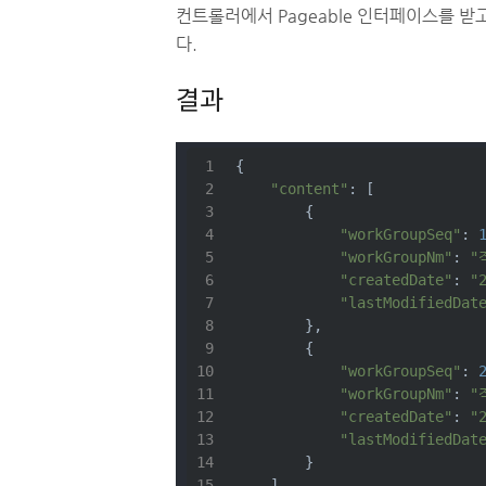
컨트롤러에서 Pageable 인터페이스를 받고,
다.
결과
{
"content"
: [
        {
"workGroupSeq"
: 
"workGroupNm"
: 
"
"createdDate"
: 
"
"lastModifiedDat
        },
        {
"workGroupSeq"
: 
"workGroupNm"
: 
"
"createdDate"
: 
"
"lastModifiedDat
        }
    ],