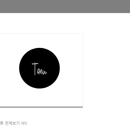
)
;
류 전체보기
(85)