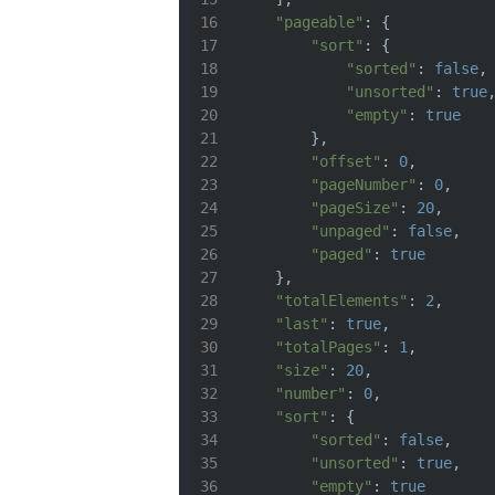
"pageable"
: {
"sort"
: {
"sorted"
: 
false
,
"unsorted"
: 
true
"empty"
: 
true
        },
"offset"
: 
0
,
"pageNumber"
: 
0
,
"pageSize"
: 
20
,
"unpaged"
: 
false
,
"paged"
: 
true
    },
"totalElements"
: 
2
,
"last"
: 
true
,
"totalPages"
: 
1
,
"size"
: 
20
,
"number"
: 
0
,
"sort"
: {
"sorted"
: 
false
,
"unsorted"
: 
true
,
"empty"
: 
true