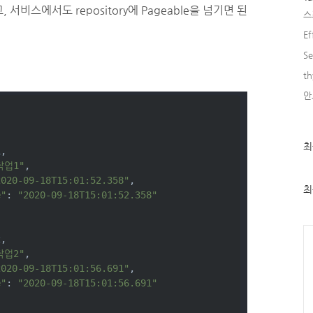
 서비스에서도 repository에
Pageable
을 넘기면 된
스
Ef
Se
th
안
최
최
1
,
근
작업1"
,
글
과
2020-09-18T15:01:52.358"
,
인
최
e"
: 
"2020-09-18T15:01:52.358"
기
글
Ca
2
,
작업2"
,
2020-09-18T15:01:56.691"
,
e"
: 
"2020-09-18T15:01:56.691"