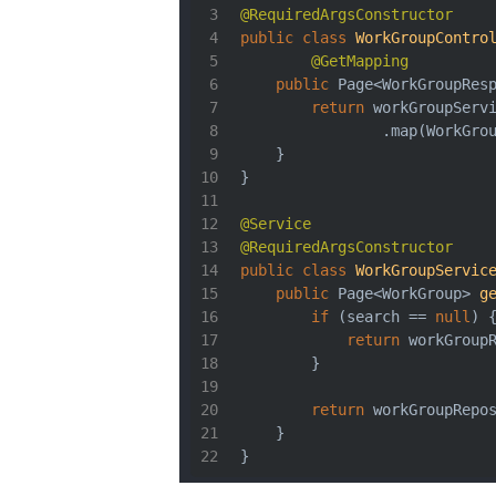
@RequiredArgsConstructor
public
class
WorkGroupContro
@GetMapping
public
 Page<WorkGroupRes
return
 workGroupServ
                .map(WorkGro
    }
}
@Service
@RequiredArgsConstructor
public
class
WorkGroupServic
public
 Page<WorkGroup> 
g
if
 (search == 
null
) 
return
 workGroup
        }
return
 workGroupRepo
    }
}