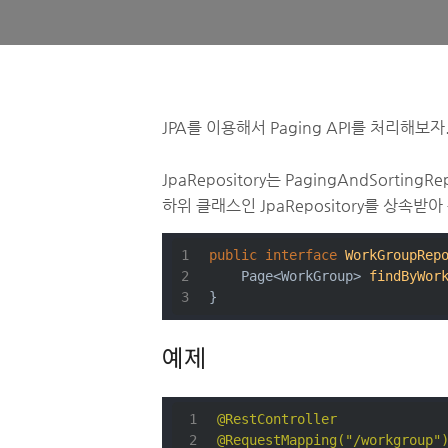
JPA를 이용해서 Paging API를 처리해보자
JpaRepository는 PagingAndSorting
하위 클래스인 JpaRepository를 상속받
public
interface
WorkGroupRep
Page<WorkGroup> 
findByWor
}
예제
@RestController
@RequestMapping("/workgroup"