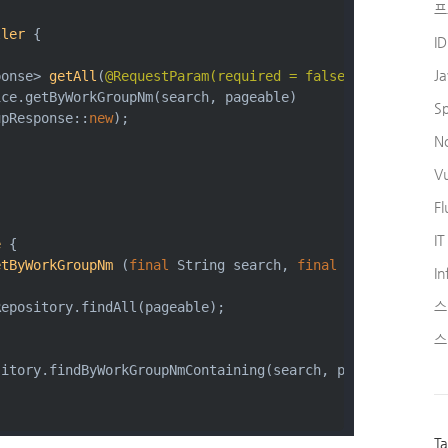
프
ller
{
I
J
ponse> 
getAll
(
@RequestParam(required = false)
final
 Stri
ice.getByWorkGroupNm(search, pageable)
S
upResponse::
new
);
N
V
Fl
IT
e
{
etByWorkGroupNm
(
final
 String search, 
final
 Pageable pag
In
{
스
Repository.findAll(pageable);
스
sitory.findByWorkGroupNmContaining(search, pageable);
T