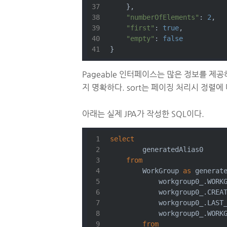
    },
"numberOfElements"
: 
2
,
"first"
: 
true
,
"empty"
: 
false
}
Pageable 인터페이스는 많은 정보를 제
지 명확하다. sort는 페이징 처리시 정렬에
아래는 실제 JPA가 작성한 SQL이다.
select
        generatedAlias0 
from
        WorkGroup 
as
 generat
            workgroup0_.WORK
            workgroup0_.CREA
            workgroup0_.LAST
            workgroup0_.WORK
from