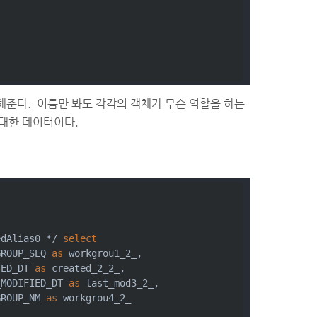
공해준다. 이름만 봐도 각각의 객체가 무슨 역할을 하는
 대한 데이터이다.
edAlias0 
*
/
select
GROUP_SEQ 
as
 workgrou1_2_,
TED_DT 
as
 created_2_2_,
_MODIFIED_DT 
as
 last_mod3_2_,
GROUP_NM 
as
 workgrou4_2_ 