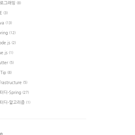
로그래밍
(8)
DE
(3)
ava
(13)
ng search, 
final
 Pageable pageable)
{
pring
(12)
ode.js
(2)
ue.js
(1)
utter
(5)
 Tip
(8)
eable)
{
frastructure
(5)
터디-Spring
(27)
터디-알고리즘
(1)
ag