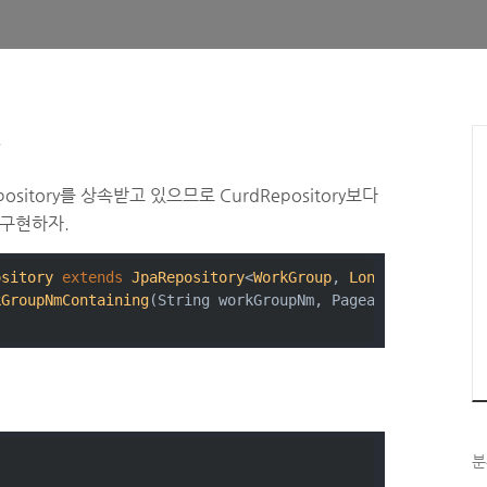
.
Repository를 상속받고 있으므로 CurdRepository보다
아 구현하자.
ository
extends
JpaRepository
<
WorkGroup
, 
Long
> 
{
kGroupNmContaining
(String workGroupNm, Pageable pageable
분
)