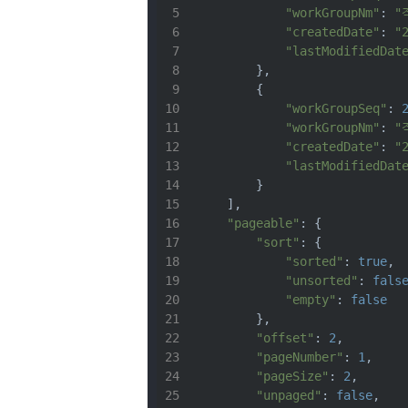
"workGroupNm"
: 
"
"createdDate"
: 
"
"lastModifiedDat
        },
        {
"workGroupSeq"
: 
"workGroupNm"
: 
"
"createdDate"
: 
"
"lastModifiedDat
        }
    ],
"pageable"
: {
"sort"
: {
"sorted"
: 
true
,
"unsorted"
: 
fals
"empty"
: 
false
        },
"offset"
: 
2
,
"pageNumber"
: 
1
,
"pageSize"
: 
2
,
"unpaged"
: 
false
,