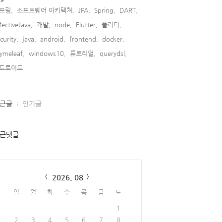
프링,
소프트웨어 아키텍쳐,
JPA,
Spring,
DART,
fectiveJava,
개발,
node,
Flutter,
플러터,
curity,
java,
android,
frontend,
docker,
ymeleaf,
windows10,
튜토리얼,
querydsl,
드로이드,
근글
인기글
근댓글
lendar
2026. 08
일
월
화
수
목
금
토
1
2
3
4
5
6
7
8