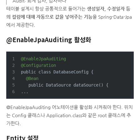
Audit: 회계 감사, 감사하다
테이블 설계시 항상 공통적으로 들어가는
생성일자, 수정일자 등
의 컬럼에 대해 자동으로 값을 넣어주는 기능
을 Spring-Data-Jpa
에서 제공한다.
@EnableJpaAuditing 활성화
@EnableJpaAuditing
@Configuration
public class DatabaseConfig {
@Bean
   public DataSource dataSource() {
...
@EnableJpaAuditing 어노테이션을 활성화 시켜줘야 한다. 위치
는 Config 클래스나 Application.class와 같은 root 클래스에 추
가한다.
Entity 설정