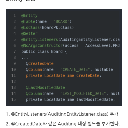
@Entity
@Table
(name = 
"BOARD"
)
@IdClass
(BoardPk.class)
@Getter
@EntityListeners
(AuditingEntityListener.class)
@NoArgsConstructor
(access = AccessLevel.PROTEC
public class Board {
...
  @
CreatedDate
  @
Column
(name = 
"CREATE_DATE"
, nullable = tru
private
LocalDateTime
createDate
;
@LastModifiedDate
@Column
(name = 
"LAST_MODIFIED_DATE"
, nullabl
  private LocalDateTime lastModifiedDate;
@EntityListeners(AuditingEntityListener.class) 추가
@CreatedDate와 같은 Auditing 대상 필드를 추가한다.