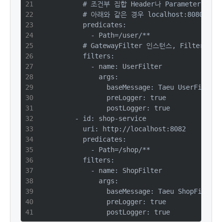
          # 조건부 집합 Header나 Parameter같
          # 아래와 같은 경우 localhost:8080/us
          predicates:
            - Path=/user/**
          # GatewayFilter 인스턴스, Filt
          filters:
            - name: UserFilter
              args:
                baseMessage: Taeu UserFilter
                preLogger: true
                postLogger: true
        - id: shop-service
          uri: http://localhost:8082
          predicates:
            - Path=/shop/**
          filters:
            - name: ShopFilter
              args:
                baseMessage: Taeu ShopFilter
                preLogger: true
                postLogger: true