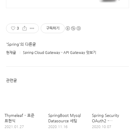
3
구독하기
'Spring'의 다른글
현재글
Spring Cloud Gateway - API Gateway 맛보기
관련글
Thymeleaf - 표준
SpringBoot Mysql
Spring Security
표현식
Datasource 세팅
OAuth2 -
Authorization
2021.01.27
2020.11.16
2020.10.07
endpoint