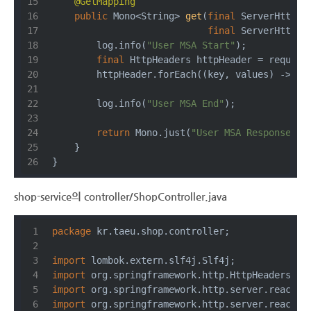
@GetMapping
public
 Mono<String> 
get
(
final
 ServerHttpRe
final
 ServerHttpRe
        log.info(
"User MSA Start"
);
final
 HttpHeaders httpHeader = request
        httpHeader.forEach((key, values) -> lo
        log.info(
"User MSA End"
);
return
 Mono.just(
"User MSA Response"
);
    }
}
shop-service의 controller/ShopController.java
package
 kr.taeu.shop.controller;
import
 lombok.extern.slf4j.Slf4j;
import
 org.springframework.http.HttpHeaders;
import
 org.springframework.http.server.reactiv
import
 org.springframework.http.server.reactiv