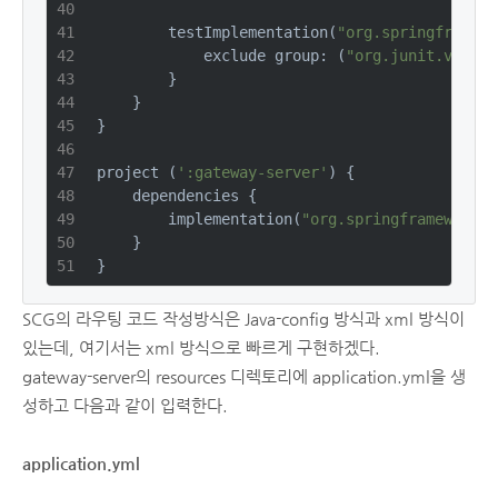
        testImplementation(
"org.springframewo
            exclude group: (
"org.junit.vintag
        }
    }
}
project (
':gateway-server'
) {
    dependencies {
        implementation(
"org.springframework.c
    }
}
SCG의 라우팅 코드 작성방식은 Java-config 방식과 xml 방식이
있는데, 여기서는 xml 방식으로 빠르게 구현하겠다.
gateway-server의 resources 디렉토리에 application.yml을 생
성하고 다음과 같이 입력한다.
application.yml