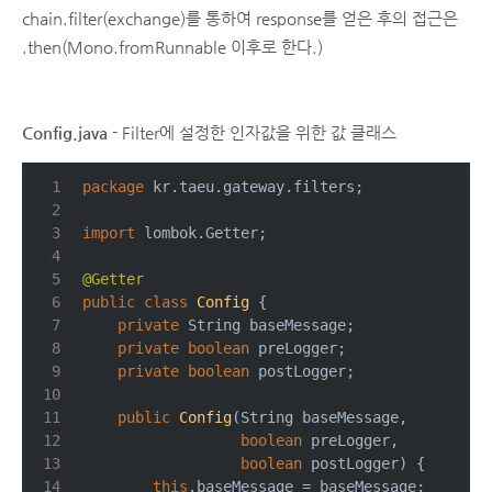
chain.filter(exchange)를 통하여 response를 얻은 후의 접근은
.then(Mono.fromRunnable 이후로 한다.)
Config.java
- Filter에 설정한 인자값을 위한 값 클래스
package
 kr.taeu.gateway.filters;
import
 lombok.Getter;
@Getter
public
class
Config
{
private
 String baseMessage;
private
boolean
 preLogger;
private
boolean
 postLogger;
public
Config
(String baseMessage,
boolean
 preLogger,
boolean
 postLogger) {
this
.baseMessage = baseMessage;