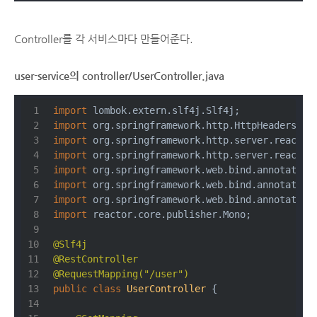
Controller를 각 서비스마다 만들어준다.
user-service의 controller/UserController.java
import
 lombok.extern.slf4j.Slf4j;
import
 org.springframework.http.HttpHeaders;
import
 org.springframework.http.server.reactiv
import
 org.springframework.http.server.reactiv
import
 org.springframework.web.bind.annotation
import
 org.springframework.web.bind.annotation
import
 org.springframework.web.bind.annotation
import
 reactor.core.publisher.Mono;
@Slf4j
@RestController
@RequestMapping("/user")
public
class
UserController
{