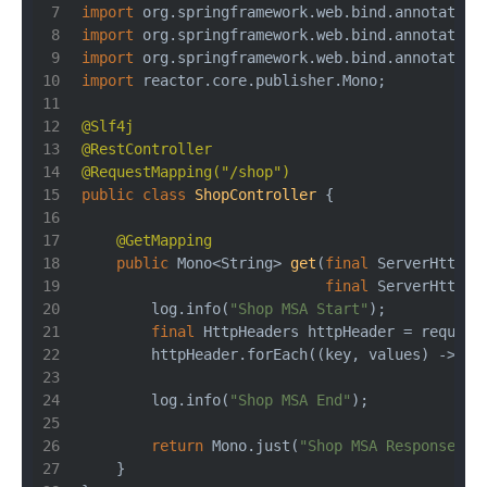
import
 org.springframework.web.bind.annotation
import
 org.springframework.web.bind.annotation
import
 org.springframework.web.bind.annotation
import
 reactor.core.publisher.Mono;
@Slf4j
@RestController
@RequestMapping("/shop")
public
class
ShopController
{
@GetMapping
public
 Mono<String> 
get
(
final
 ServerHttpRe
final
 ServerHttpRe
        log.info(
"Shop MSA Start"
);
final
 HttpHeaders httpHeader = request
        httpHeader.forEach((key, values) -> lo
        log.info(
"Shop MSA End"
);
return
 Mono.just(
"Shop MSA Response"
);
    }