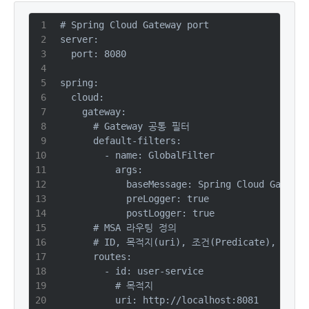
# Spring Cloud Gateway port
server:
  port: 8080
spring:
  cloud:
    gateway:
      # Gateway 공통 필터
      default-filters:
        - name: GlobalFilter
          args:
            baseMessage: Spring Cloud Gateway
            preLogger: true
            postLogger: true
      # MSA 라우팅 정의
      # ID, 목적지(uri), 조건(Predicate), 필
      routes:
        - id: user-service
          # 목적지
          uri: http://localhost:8081