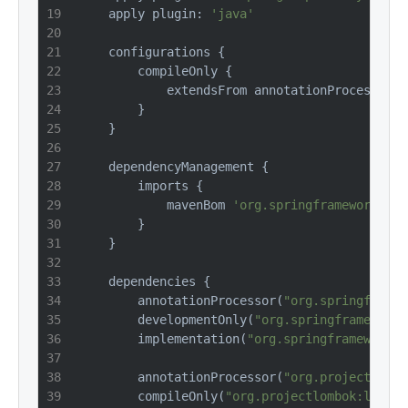
    apply plugin: 
'java'
    configurations {
        compileOnly {
            extendsFrom annotationProcessor
        }
    }
    dependencyManagement {
        imports {
            mavenBom 
'org.springframework.clo
        }
    }
    dependencies {
        annotationProcessor(
"org.springframew
        developmentOnly(
"org.springframework.
        implementation(
"org.springframework.b
        annotationProcessor(
"org.projectlombo
        compileOnly(
"org.projectlombok:lombok