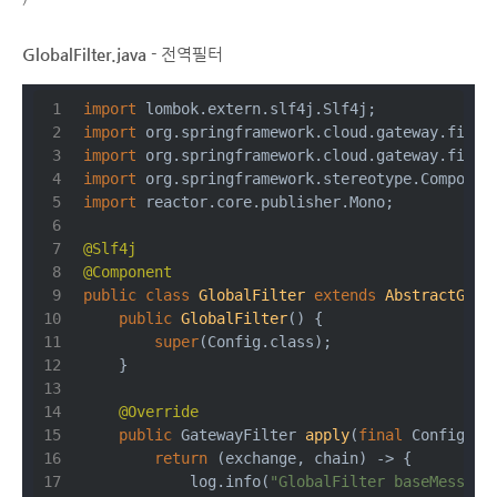
GlobalFilter.java
- 전역필터
import
 lombok.extern.slf4j.Slf4j;
import
 org.springframework.cloud.gateway.filte
import
 org.springframework.cloud.gateway.filte
import
 org.springframework.stereotype.Componen
import
 reactor.core.publisher.Mono;
@Slf4j
@Component
public
class
GlobalFilter
extends
AbstractGate
public
GlobalFilter
()
{
super
(Config.class);
    }
@Override
public
 GatewayFilter 
apply
(
final
 Config co
return
 (exchange, chain) -> {
            log.info(
"GlobalFilter baseMessage