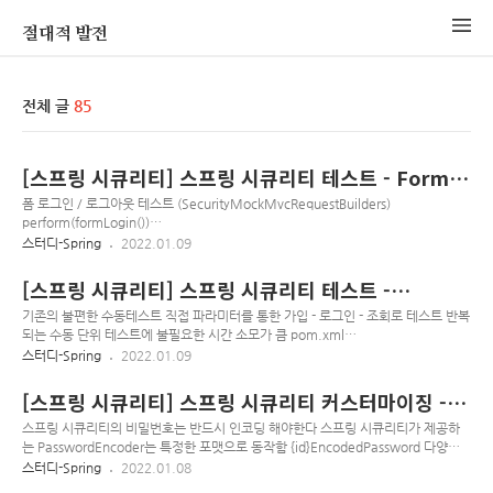
절대적 발전
전체 글
85
[스프링 시큐리티] 스프링 시큐리티 테스트 - Form
Login
폼 로그인 / 로그아웃 테스트 (SecurityMockMvcRequestBuilders)
perform(formLogin())
perform(formLogin().user("admin").password("123")) perform(logout())
스터디-Spring
2022.01.09
@Test @Transactional public void login_success() throws Exception { String
username = "twlee"; String password = "123"; Account user =
[스프링 시큐리티] 스프링 시큐리티 테스트 -
createUser(username, password);
RequestPostProcessor, Annotations
mockMvc.perform(formLogin().user(user.getUsername()).password(pass
기존의 불편한 수동테스트 직접 파라미터를 통한 가입 - 로그인 - 조회로 테스트 반복
word)) .andExpect(authent..
되는 수동 단위 테스트에 불필요한 시간 소모가 큼 pom.xml
org.springframework.security spring-security-test test ${spring-
스터디-Spring
2022.01.09
security.version} spring-security version을 따라가게끔 설정
SecurityMockMvcRequestPostProcessors를 이용한 테스트 방법
[스프링 시큐리티] 스프링 시큐리티 커스터마이징 -
@ExtendWith(SpringExtension.class) @SpringBootTest
PasswordEncoder
@AutoConfigureMockMvc public class AccountControllerTest {
스프링 시큐리티의 비밀번호는 반드시 인코딩 해야한다 스프링 시큐리티가 제공하
@Autowired MockMvc mockMvc; @Test public..
는 PasswordEncoder는 특정한 포맷으로 동작함 {id}EncodedPassword 다양한
전략의 패스워드 인코더를 사용할 수 있다. @Bean public PasswordEncoder
스터디-Spring
2022.01.08
passwordEncoder() { return