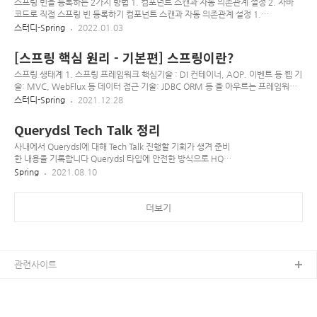
존관계 설정
유저가 생성된다 username: user password: 로그 확인
스프링 빈을 등록하는 2가지 방법 1. 컴포넌트 스캔과 자동 의존관계 설정 2. 자바
@GetMapping("/") public String index(Model model,
코드로 직접 스프링 빈 등록하기 컴포넌트 스캔과 자동 의존관계 설정 1.
Principal principal) { if (principal == null) {
@Component애노테이션이 있으면 스프링 빈으로 자동 등록된다. 2. @Controller
스터디-Spring
2022.01.03
model.addAttribute("message", "Hello Spr..
컨트롤러가 스프링 빈으로 자동 등록된 이유도 컴포넌트 스캔 때문이다. 3.
@Component를 포함하는 다음 애노테이션도 스프링 빈으로 자동 등록된다. -
[스프링 핵심 원리 - 기본편] 스프링이란?
@Controller, @Service, @Repository 4. @ComponentScan 애노테이션이 붙은
클래스 기준으로 스캔을 하는데 동일패키지를 포함한 하위 패키지를 스캔하며, 상위
스프링 생태계 1. 스프링 프레임워크 핵심기술 : DI 컨테이너, AOP. 이벤트 등 웹 기
패키지나 다른 패키지는 스캔하지 못한다(설정에 따라 달라짐) ※ 스프링은 스프링
술: MVC, WebFlux 등 데이터 접근 기술: JDBC ORM 등 을 아우르는 프레임워크
컨테이너에 스프링 빈을 등록할..
2. 스프링 부트 스프링을 편리하게 사용할 수 있도록 지원, 최근에는 기본으로 사용
스터디-Spring
2021.12.28
단독으로 실행할 수 있는 스프링 애플리케이션을 쉽게 생성, 내장 Tomcat 지원으로
웹서버를 별도로 설치하지 않아도 됨 Spring starter로 손쉬운 빌드 구성 가능 메트
Querydsl Tech Talk 정리
릭, 상태 확인, 외부 구성 같은 프로덕션 준비 가능 ( 운영 모니터링 등) 관례에 의한
간결한 설정 스프링이라는 단어란 무엇인가 - 스프링 DI 컨테이너 기술 - 스프링 프레
사내에서 Querydsl에 대해 Tech Talk 진행할 기회가 생겨 준비
임워크, 스프링 부트 모두를 포함한 생태계 스프링은 왜 만들었을까?( 핵심 개념 ) 객
한 내용을 기록합니다 Querydsl 타입에 안전한 방식으로 HQL
체 ..
쿼리를 실행하기 위한 목적으로 만들어짐 타입에 안전하도록 도
Spring
2021.08.10
메인 모델을 변경하면 소프트웨어 개발에서 큰 이득을 얻게 됨
도메인 변경이 직접적으로 쿼리에 반영됨 쿼리 작성 과정에서 코
드 자동완성 기능을 사용함으로써 쿼리를 더 빠르고 안전하게 만
더보기
들 수 있게 됨 JPA, JDO, JDBC, Lucene, Hibernate Search,
MongoDB, Collections 그리고 RDFBean을 지원 사용하기 도
메인 타입 작성(ex: Customer) Querydsl에 의해 자동으로
QCustomer라는 쿼리타입 생성 (JPA의 경우) JPAQuery 인스
관련사이트
턴스로 쿼리 작..