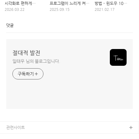
시각화로 편하게
프로그램이 느리게 켜질
방법 - 윈도우 10
작업하기
때
기본기능
2026.03.22
2025.09.15
2021.02.17
댓글
절대적 발전
일태우 님의 블로그입니다.
구독하기
관련사이트