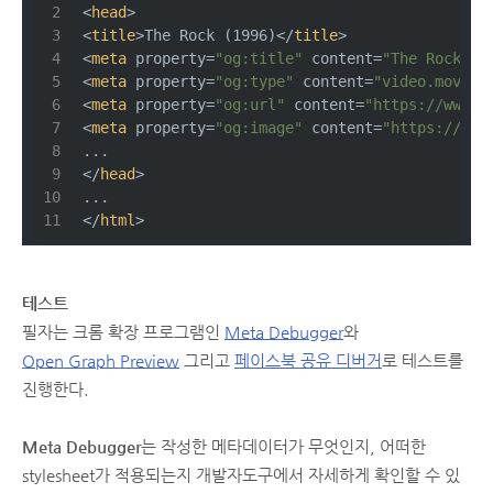
<
head
>
<
title
>
The Rock (1996)
</
title
>
<
meta
property
=
"og:title"
content
=
"The Rock"
 /
<
meta
property
=
"og:type"
content
=
"video.movie"
<
meta
property
=
"og:url"
content
=
"https://www.i
<
meta
property
=
"og:image"
content
=
"https://ia.
...
</
head
>
...
</
html
>
테스트
필자는 크롬 확장 프로그램인
Meta Debugger
와
Open Graph Preview
그리고
페이스북 공유 디버거
로 테스트를
진행한다.
Meta Debugger
는 작성한 메타데이터가 무엇인지, 어떠한
stylesheet가 적용되는지 개발자도구에서 자세하게 확인할 수 있