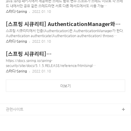
HTTP session이 아닌 다른 곳에 저장하는 것도 가능 UsernamePasswordA..
java.lang 패키지에서 제공하는 쓰레드 범위 변수 스코프가 쓰레드 이므로 각 쓰레
드 내에서만 공유 같은 쓰레드라면 서로 다른 메서드에서도 사용 가능
SecurityContextHolder의 기본 전략 public class AccountContext { private
스터디-Spring
2022.01.10
static final ThreadLocal ACCOUNT_THREAD_LOCAL = new
ThreadLocal(); public static void setAccount(Account account) {
[스프링 시큐리티] AuthenticationManager와
ACCOUNT_THREAD_LOCAL.set(account); } public static Account
Authentication
getAccount() { return ACCOUNT_THREAD_LOCAL.get(); } }
스프링 시큐리티에서 인증(Authentication)은 AuthenticationManager가 한다.
Authentication authenticate(Authentication authentication) throws
AuthenticationException; 파라미터인 Authentication이 유저가 입력한 id, pw
스터디-Spring
2022.01.10
같은 인증정보를 가지고 있다 AuthenticationManager.authenticate를 통해 인
증정보가 유효하다면 Principal를 담고있는 Authentication 객체를 리턴한다 계정
[스프링 시큐리티]
이 비활성화 되어있다면 - DisabledException 계정이 잠겨있다면 -
SecurityContextHolder와
LockedException 인증정보가 잘못되었다면 - BadCredentialsException 기본
https://docs.spring.io/spring-
Authentication
적..
security/site/docs/5.1.5.RELEASE/reference/htmlsingle/
#securitycontextholder-securitycontext-and-
스터디-Spring
2022.01.10
authentication-objects Spring Security Reference The
authenticator is also responsible for retrieving any
required user attributes. This is because the permissions
더보기
on the attributes may depend on the type of
authentication being used. For example, if binding as
the user,..
관련사이트