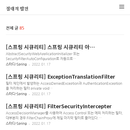
절대적 발전
전체 글
85
[스프링 시큐리티] 스프링 시큐리티 아키
텍처 정리
AbstractSecurityWebApplicationInitializer 또는
SecurityFilterAutoConfiguration로 자동으로
DeligatingFilterProxy를 등록 요청을 FilterChainProxy로 위
스터디-Spring
2022.01.17
임함 Filter들은 WebSecurity, HttpSecurity를 통해 만들어짐
The WebSecurity is created by
[스프링 시큐리티] ExceptionTranslationFilter
WebSecurityConfiguration to create the FilterChainProxy
known as the Spring Security Filter Chain
필터 체인에서 발생하는 AccessDeniedException과 AuthenticationException
(springSecurityFilterChain). The
을 처리하는 필터 private void
springSecurityFilterChain is the Filter that the Delegatin..
handleAccessDeniedException(HttpServletRequest request,
스터디-Spring
2022.01.17
HttpServletResponse response, FilterChain chain, AccessDeniedException
exception) throws ServletException, IOException { Authentication
[스프링 시큐리티] FilterSecurityIntercepter
authentication = SecurityContextHolder.getContext().getAuthentication();
boolean isAnonymous = this.authenticationTrustResol..
AccessDecisionManager를 사용하여 Access Control 또는 예외 처리하는 필터,
대부분의 경우 FilterChainProxy에 제일 마지막 필터로 들어있다.
Authorization(인가)를 시도한다 이때 accessDecisionManage.decide메서드를
스터디-Spring
2022.01.17
호출하는데, AccessDeniedException이 발생하면 그전 단계인