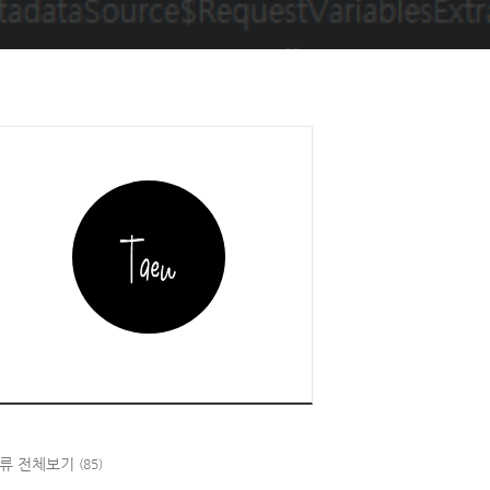
ute> configAttributes)
throws
 AccessDeniedException, Ins
류 전체보기
(85)