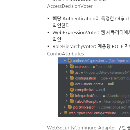
AccessDecisionVoter
해당 Authentication이 특정한 Obj
확인한다.
WebExpressionVoter: 웹 시큐리
확인
RoleHierarchyVoter: 계층형 ROLE 지원
ConfigAttributes
WebSecurityConfigurerAdapter