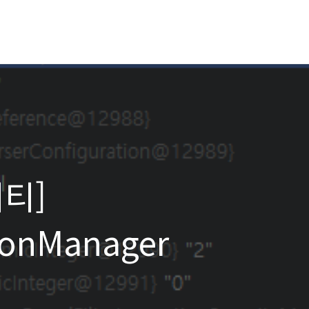
티]
ionManager