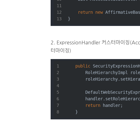
return
new
 AffirmativeBa
}
2. ExpressionHandler 커스터마이징(Acc
터마이징)
public
 SecurityExpression
        RoleHierarchyImpl rol
        roleHierarchy.setHier
        DefaultWebSecurityExp
        handler.setRoleHierar
return
 handler;
    }