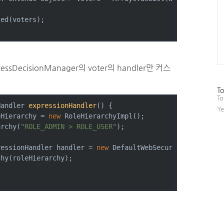
sed(voters);
essDecisionManager의 voter의 handler만 커스
방
To
문
To
자
Handler 
expressionHandler
()
{
Ye
수
eHierarchy = 
new
 RoleHierarchyImpl();
archy(
"ROLE_ADMIN > ROLE_USER"
);
ressionHandler handler = 
new
 DefaultWebSecurityExpressio
chy(roleHierarchy);