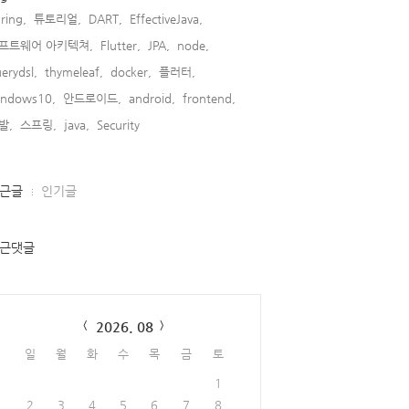
ring,
튜토리얼,
DART,
EffectiveJava,
프트웨어 아키텍쳐,
Flutter,
JPA,
node,
erydsl,
thymeleaf,
docker,
플러터,
indows10,
안드로이드,
android,
frontend,
발,
스프링,
java,
Security,
근글
인기글
근댓글
lendar
ndler();
2026. 08
일
월
화
수
목
금
토
1
2
3
4
5
6
7
8
Voter);