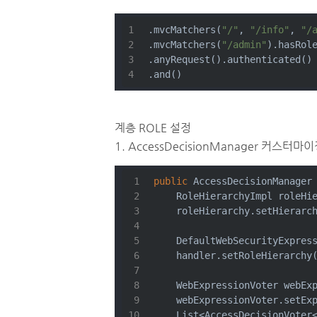
.mvcMatchers(
"/"
, 
"/info"
, 
"/
.mvcMatchers(
"/admin"
).hasRol
.anyRequest().authenticated()
.and()
계층 ROLE 설정
1. AccessDecisionManager 커스터마
public
 AccessDecisionManager
    RoleHierarchyImpl roleHi
    roleHierarchy.setHierarc
    DefaultWebSecurityExpres
    handler.setRoleHierarchy
    WebExpressionVoter webEx
    webExpressionVoter.setEx
    List<AccessDecisionVoter