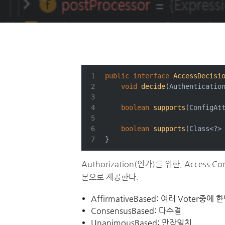
public
interface
AccessDecisi
void
decide
(Authenticatio
boolean
supports
(ConfigAt
boolean
supports
(Class<?>
}
Authorization(인가)를 위한, Acces
본으로 제공한다.
AffirmativeBased: 여러 Voter
ConsensusBased: 다수결
UnanimousBased: 만장일치