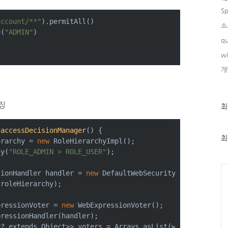
Sp
account/**"
).permitAll()
소
e(
"ADMIN"
)
qu
w
개
이징
최
최
근
글
과
 
accessDecisionManager
()
{
인
최
erarchy = 
new
 RoleHierarchyImpl();
기
hy(
"ROLE_ADMIN > ROLE_USER"
);
글
Ca
sionHandler handler = 
new
 DefaultWebSecurityExpressionHa
(roleHierarchy);
pressionVoter = 
new
 WebExpressionVoter();
pressionHandler(handler);
<? extends Object>> voters = Arrays.asList(webExpression