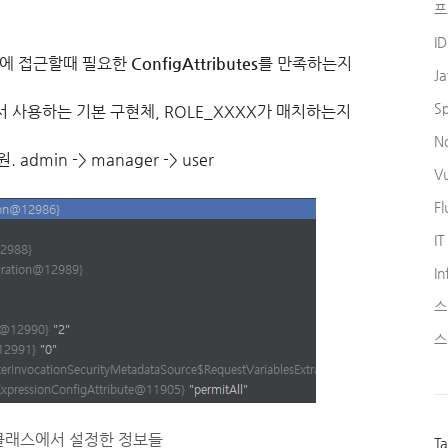
프
I
ect에 접근할때 필요한
ConfigAttributes
를 만족하는지
J
S
티에서 사용하는 기본 구현체, ROLE_XXXX가 매치하는지
N
. admin -> manager -> user
V
Fl
IT
In
스
스
 구현 클래스에서 설정한 정보들
T