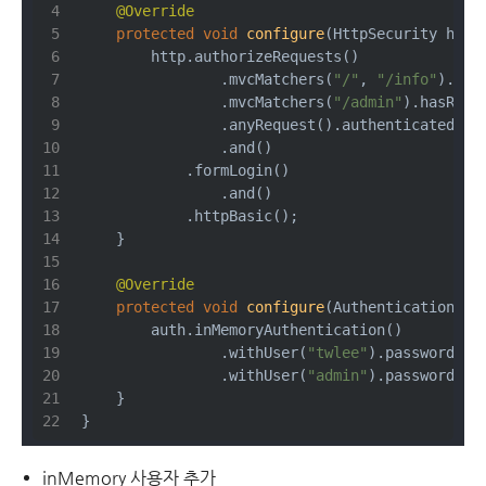
@Override
protected
void
configure
(HttpSecurity http
        http.authorizeRequests()
                .mvcMatchers(
"/"
, 
"/info"
).per
                .mvcMatchers(
"/admin"
).hasRole
                .anyRequest().authenticated()
                .and()
            .formLogin()
                .and()
            .httpBasic();
    }
@Override
protected
void
configure
(AuthenticationMan
        auth.inMemoryAuthentication()
                .withUser(
"twlee"
).password(
"{
                .withUser(
"admin"
).password(
"{
    }
}
inMemory 사용자 추가