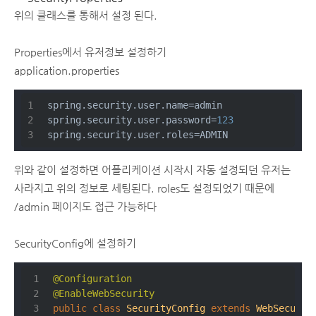
위의 클래스를 통해서 설정 된다.
Properties에서 유저정보 설정하기
application.properties
spring.security.user.name=admin
spring.security.user.password=
123
spring.security.user.roles=ADMIN
위와 같이 설정하면 어플리케이션 시작시 자동 설정되던 유저는
사라지고 위의 정보로 세팅된다. roles도 설정되었기 때문에
/admin 페이지도 접근 가능하다
SecurityConfig에 설정하기
@Configuration
@EnableWebSecurity
public
class
SecurityConfig
extends
WebSecurit