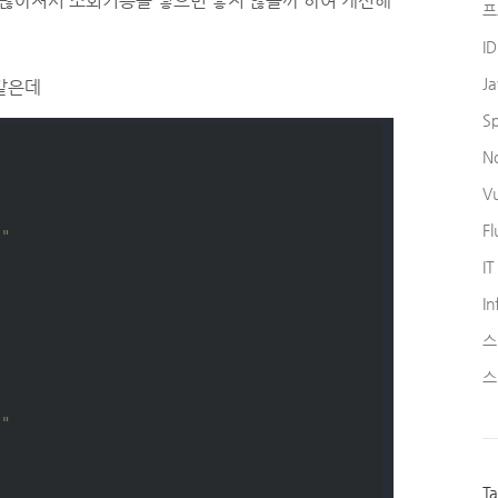
가 많아져서 조회기능을 넣으면 좋지 않을까 하여 개선해
프
I
J
 같은데
S
N
V
Fl
s"
IT
In
스
스
s"
T