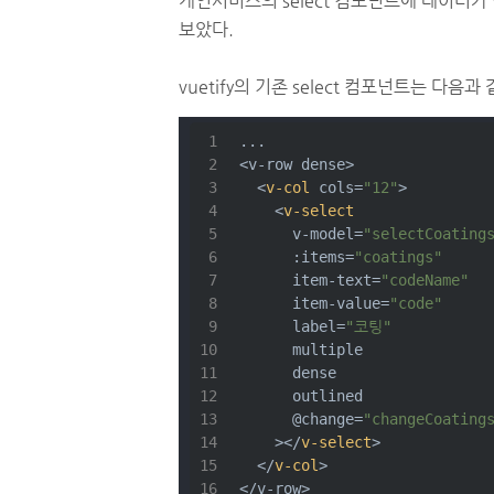
개인서비스의 select 컴포넌트에 데이터
보았다.
vuetify의 기존 select 컴포넌트는 다음과
...
<v-row dense>
<
v-col
cols
=
"12"
>
<
v-select
v-model
=
"selectCoating
:items
=
"coatings"
item-text
=
"codeName"
item-value
=
"code"
label
=
"코팅"
multiple
dense
outlined
      @
change
=
"changeCoating
    >
</
v-select
>
</
v-col
>
</v-row>