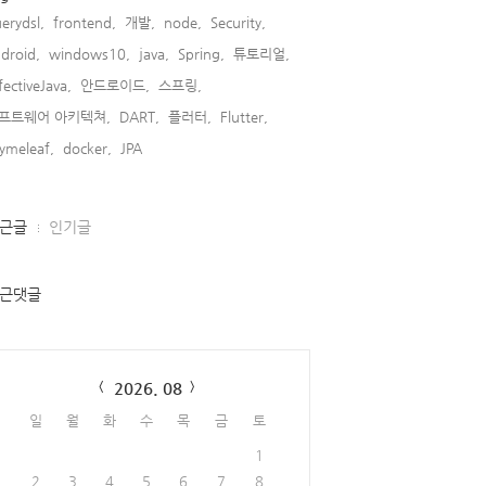
erydsl,
frontend,
개발,
node,
Security,
droid,
windows10,
java,
Spring,
튜토리얼,
fectiveJava,
안드로이드,
스프링,
프트웨어 아키텍쳐,
DART,
플러터,
Flutter,
ymeleaf,
docker,
JPA,
근글
인기글
근댓글
lendar
2026. 08
일
월
화
수
목
금
토
1
2
3
4
5
6
7
8