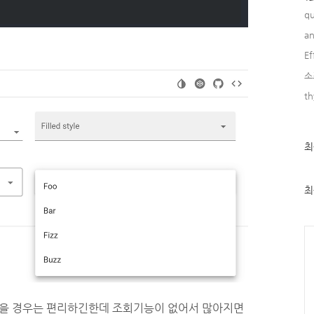
qu
an
Ef
소
th
최
최
근
글
과
인
최
기
글
Ca
적을 경우는 편리하긴한데 조회기능이 없어서 많아지면