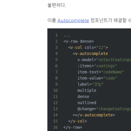
불편하다.
이를
Autocomplete
컴포넌트가 해결할 수
...
<v-row dense>
<
v-col
cols
=
"12"
>
<
v-autocomplete
v-model
=
"selectCoating
:items
=
"coatings"
item-text
=
"codeName"
item-value
=
"code"
label
=
"코팅"
multiple
dense
outlined
      @
change
=
"changeCoating
    >
</
v-autocomplete
>
</
v-col
>
</v-row>