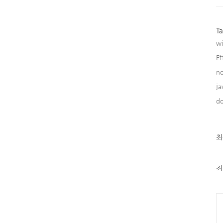
T
w
Ef
no
ja
do
최
최
근
글
과
인
최
기
글
Ca