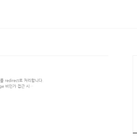
를 redirect로 처리합니다.
page 비인가 접근 시
리를 page redirect가 아닌
을 잡고 구현해 나가봅시다. 모
ringSecurity에서 확인 하실 수
 formlogin 요청을 필터링하여
.