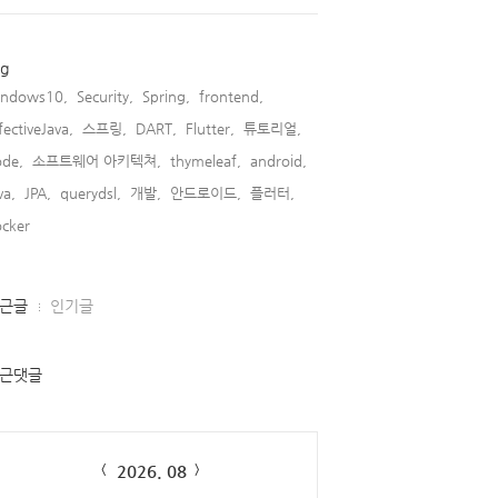
ag
indows10,
Security,
Spring,
frontend,
fectiveJava,
스프링,
DART,
Flutter,
튜토리얼,
de,
소프트웨어 아키텍쳐,
thymeleaf,
android,
va,
JPA,
querydsl,
개발,
안드로이드,
플러터,
cker,
근글
인기글
근댓글
lendar
2026. 08