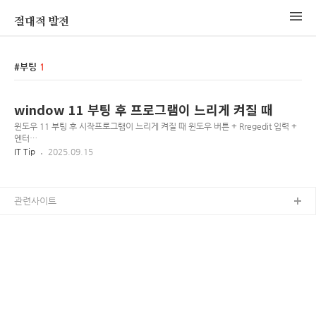
절대적 발전
부팅
1
window 11 부팅 후 프로그램이 느리게 켜질 때
윈도우 11 부팅 후 시작프로그램이 느리게 켜질 때 윈도우 버튼 + Rregedit 입력 +
엔터
[HKEY_CURRENT_USER\Software\Microsoft\Windows\CurrentVersi
IT Tip
2025.09.15
on\Explorer\Serialize] 찾기, Serialize 없으면 키 생성Dword 추가 (값 수정 필
요 없음)StartupDelayInMSecWaitForIdleState방법을 잘 모르겠으면 아래 파일
실행
관련사이트