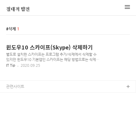
절대적 발전
삭제
1
윈도우10 스카이프(Skype) 삭제하기
별도로 설치한 스카이프는 프로그램 추가/삭제에서 삭제할 수
있지만 윈도우10 기본앱인 스카이프는 해당 방법으로는 삭제할
수 없습니다. 1. 작업표시줄 좌측 하단의 [시작버튼(윈도우로
IT Tip
2020.09.25
고)]를 누릅니다. 2. Windows PowerShell을 입력하여 검색한
후 우클릭하여 [관리자권한으로 실행]으로 실행합니다. 3.
Windows PowerShell이 실행됩니다. 4. 창에 아래의 명령어
를 입력하고 엔터를 누릅니다. 복사가 되지 않을 경우 다음 파일
관련사이트
을 받아서 복사-붙여넣기 해주세요. Get-AppxPackage
*skypeapp* | Remove-AppxPackage 5. 초기화됨 메세지가
출력되면 완료된겁니다.