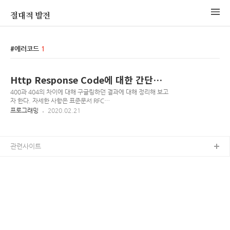
절대적 발전
에러코드
1
Http Response Code에 대한 간단한
정리
400과 404의 차이에 대해 구글링하던 결과에 대해 정리해 보고
자 한다. 자세한 사항은 표준문서 RFC
2616(https://tools.ietf.org/html/rfc2616#section-10.4)을
프로그래밍
2020.02.21
참고하자. RFC 2616 - Hypertext Transfer Protocol --
HTTP/1.1 [Docs] [txt|pdf] [draft-ietf-http...] [Tracker]
[Diff1] [Diff2] [Errata] Obsoleted by: 7230, 7231, 7232,
7233, 7234, 7235 DRAFT STANDARD Updated by:
관련사이트
2817, 5785, 6266, 6585 Errata Exist Network Working
Group R. Fielding Request..