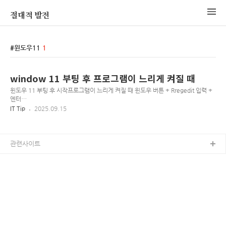
절대적 발전
윈도우11
1
window 11 부팅 후 프로그램이 느리게 켜질 때
윈도우 11 부팅 후 시작프로그램이 느리게 켜질 때 윈도우 버튼 + Rregedit 입력 +
엔터
[HKEY_CURRENT_USER\Software\Microsoft\Windows\CurrentVersi
IT Tip
2025.09.15
on\Explorer\Serialize] 찾기, Serialize 없으면 키 생성Dword 추가 (값 수정 필
요 없음)StartupDelayInMSecWaitForIdleState방법을 잘 모르겠으면 아래 파일
실행
관련사이트