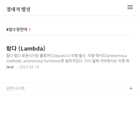
절대적 발전
함수형언어
1
람다 (Lambda)
람다 람다 표현식이란 클로져(Closures)나 익명 함수, 익명 메서드(anonymous
methods, anonymous functions)로 알려져있다. 다시 말해 자바에서는 익명 메서
드를 나타내기 위한 표현식(expression)이라 생각하면 된다. (int x, int y) -> x + y
Java
2020.02.18
() -> 42 (String s) -> { System.out.println(s); } 첫번째 식은 매개변수로 x, y를 받
고 x, y의 합을 반환한다 두번째는 integer 42를 반환한다. 마지막은 매개변수로
String s를 받고 그것을 콘솔에 출력, 아무것도 반환하지 않는다. 일반적인 문법은 매
개변수들, ->(화살표) 그리고 body로 이루어진다. body는 단독으로 표현 하거나 { }
관련사이트
중괄호 블럭으..