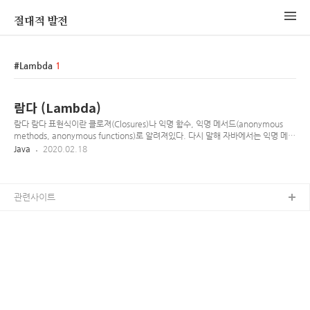
절대적 발전
Lambda
1
람다 (Lambda)
람다 람다 표현식이란 클로져(Closures)나 익명 함수, 익명 메서드(anonymous
methods, anonymous functions)로 알려져있다. 다시 말해 자바에서는 익명 메서
드를 나타내기 위한 표현식(expression)이라 생각하면 된다. (int x, int y) -> x + y
Java
2020.02.18
() -> 42 (String s) -> { System.out.println(s); } 첫번째 식은 매개변수로 x, y를 받
고 x, y의 합을 반환한다 두번째는 integer 42를 반환한다. 마지막은 매개변수로
String s를 받고 그것을 콘솔에 출력, 아무것도 반환하지 않는다. 일반적인 문법은 매
개변수들, ->(화살표) 그리고 body로 이루어진다. body는 단독으로 표현 하거나 { }
관련사이트
중괄호 블럭으..