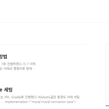
정방법
 5.7로 진행하였다.(5.7 이하
) 아래의 명령어로 현재 타
SESSION.time_zone; 위
', indicating that the
 time zone. - 시스템 시간대를
unction call that
ce 세팅
 librar..
필자는 JPA, Gradle로 진행했다.(Mybatis같은 환경도 아래 세팅
. implementation ("mysql:mysql-connector-java")
ring-boot-starter-data-jpa" ... } JPA 사용시에만 JPA 의존