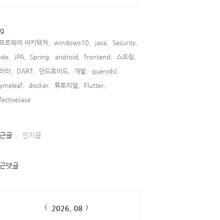
ag
프트웨어 아키텍쳐,
windows10,
java,
Security,
de,
JPA,
Spring,
android,
frontend,
스프링,
러터,
DART,
안드로이드,
개발,
querydsl,
ymeleaf,
docker,
튜토리얼,
Flutter,
fectiveJava,
근글
인기글
근댓글
lendar
2026. 08