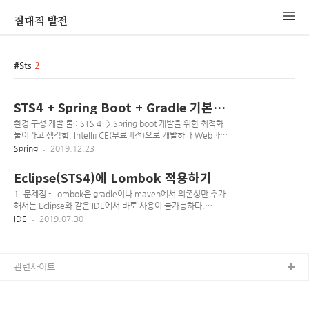
절대적 발전
Sts
2
STS4 + Spring Boot + Gradle 기본
세팅하기
환경 구성 개발 툴 : STS 4 -> Spring boot 개발을 위한 최적화
툴이라고 생각함. Intellij CE(무료버전)으로 개발하다 Web과
Spring 그리고 JSP에 대한 기능 미비로 대체함 빌드도구 :
Spring
2019.12.23
Gradle -> Maven Repository도 지원하면서 빠름, Maven에
비해 간결한 설정 프레임워크 : Spring Boot -> Spring 레거시
Eclipse(STS4)에 Lombok 적용하기
보다 빠른 프로젝트 시작 가능이 최대의 장점이라고 생각한다.
그리고 확장성 부분도 부트가 나온지 꽤 됐기 때문에.. 레거시보
1. 문제점 - Lombok은 gradle이나 maven에서 의존성만 추가
단 못하겠지만 그래도 훌륭하지 않을까. 귀찮음을 해결한 대가
해서는 Eclipse와 같은 IDE에서 바로 사용이 불가능하다.
라고 생각하자. Spring Boot makes it easy to create stand-
@Getter public class Posts { private Long id; } 해당 소스에
IDE
2019.07.30
alone, production-grade Spring base..
대해 의존성만 추가하면 위와 같이 Outline에는 Getter 메서드
가 보이지 않는다.(Lombok을 사용하는 이유가 없음) 2.
Gradle dependency 추가 dependencies { compileOnly
'org.projectlombok:lombok' annotationProcessor
관련사이트
'org.projectlombok:lombok' } 3. Lombok jar파일이 설치된
경로로 이동하여 jar파일 실행 Gradle 기준으로
%USERPROFILE%\.gr..