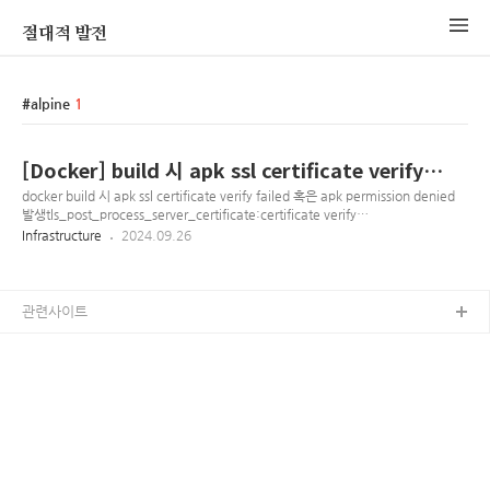
절대적 발전
alpine
1
[Docker] build 시 apk ssl certificate verify
failed, apk permission denied 발생 시
docker build 시 apk ssl certificate verify failed 혹은 apk permission denied
발생tls_post_process_server_certificate:certificate verify
failed:ssl/statem/statem_clnt.c:2091:fetching https://dl-
Infrastructure
2024.09.26
cdn.alpinelinux.org/alpine/v3.20/community: Permission denied alpine 이
미지 작업에서 apk add 사용 중에 발생RUN sed 's/https/http/g' -i
/etc/apk/repositories​ dockerfile에 위 명령어 추가하여 https를 http로 변경하면
정상처리
관련사이트