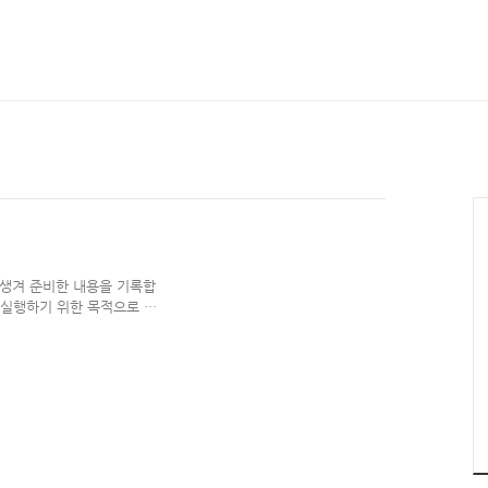
회가 생겨 준비한 내용을 기록합
를 실행하기 위한 목적으로 만
소프트웨어 개발에서 큰 이득
쿼리 작성 과정에서 코드 자
만들 수 있게 됨 JPA,
DB, Collections 그리고
omer) Querydsl에 의해
) JPAQuery 인스턴스로 쿼