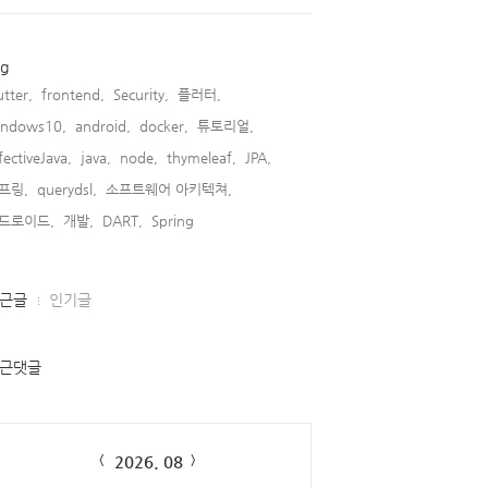
ag
utter,
frontend,
Security,
플러터,
indows10,
android,
docker,
튜토리얼,
fectiveJava,
java,
node,
thymeleaf,
JPA,
프링,
querydsl,
소프트웨어 아키텍쳐,
드로이드,
개발,
DART,
Spring,
근글
인기글
근댓글
lendar
2026. 08