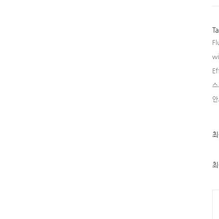
T
Fl
w
Ef
스
안
최
최
근
글
과
인
최
기
글
Ca