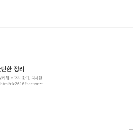
 간단한 정리
정리해 보고자 한다. 자세한
html/rfc2616#section-
Protocol -- HTTP/1.1
ff1] [Diff2] [Errata]
4, 7235 DRAFT STANDARD
xist Network Working