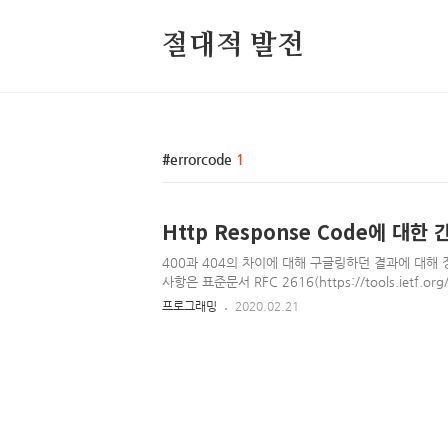
절대적 발전
errorcode
1
Http Response Code에 대한
400과 404의 차이에 대해 구글링하던 결과에 대해 
사항은 표준문서 RFC 2616(https://tools.ietf.org/
10.4)을 참고하자. RFC 2616 - Hypertext Transfer 
프로그래밍
2020.02.21
[Docs] [txt|pdf] [draft-ietf-http...] [Tracker] [Di
Obsoleted by: 7230, 7231, 7232, 7233, 723
Updated by: 2817, 5785, 6266, 6585 Errata E
Group R. Fielding Request..