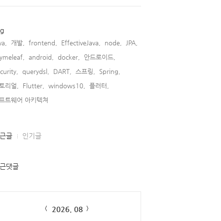
ag
va,
개발,
frontend,
EffectiveJava,
node,
JPA,
ymeleaf,
android,
docker,
안드로이드,
curity,
querydsl,
DART,
스프링,
Spring,
토리얼,
Flutter,
windows10,
플러터,
프트웨어 아키텍쳐,
근글
인기글
근댓글
lendar
2026. 08