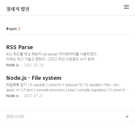
절대적 발전
npm
2
RSS Parse
RSS 피드를 파싱 해보자 rss-parser 라이브러리를 사용하겠다.
이유는 작고 가볍고 편하다. 그리고 주간 다운로드 수가 현재 17
만을 육박한다.(등록일 기준)
Node.js
2021.02.24
www.npmjs.com/package/rss-parser rss-parser A
lightweight RSS parser, for Node and the browser
Node.js - File system
www.npmjs.com node v14.15.0 환경에서 실시 1. 설치
npm install --save rss-parser 2. 사용 샘플로 연합뉴스의 최신
파일목록 읽기 ( fs.readdir ) const fs = require('fs') fs.readdir('/file', (err,
피드를 파싱할 예정, 최대한 샘플 코드를 따라해보았다. (샘플주
data) => { if (err) { console.error(err) } else { console.log(data) } }) const fs =
소: www.yonhapnewstv.co.kr/browse/feed/) import
require('fs') - fs 모듈 사용 readdir(path[, options], callback) - 비동기로 디렉토
Node.js
2021.01.21
RssParser from 'rss-parser' async pars..
리안의 파일들 이름을 읽음 path | | - 파일 경로 options | - 옵션 encoding
Default: 'utf8' - 문자열 인코딩 방식 withFileTypes Default: false - true일 경우
파일들이 fs.dirent 객체로 반환됨(참고) callback - 콜백 err ..
관련사이트