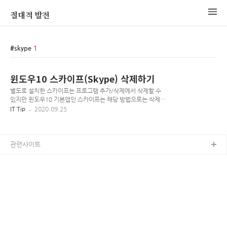
절대적 발전
skype
1
윈도우10 스카이프(Skype) 삭제하기
별도로 설치한 스카이프는 프로그램 추가/삭제에서 삭제할 수
있지만 윈도우10 기본앱인 스카이프는 해당 방법으로는 삭제할
수 없습니다. 1. 작업표시줄 좌측 하단의 [시작버튼(윈도우로
IT Tip
2020.09.25
고)]를 누릅니다. 2. Windows PowerShell을 입력하여 검색한
후 우클릭하여 [관리자권한으로 실행]으로 실행합니다. 3.
Windows PowerShell이 실행됩니다. 4. 창에 아래의 명령어
를 입력하고 엔터를 누릅니다. 복사가 되지 않을 경우 다음 파일
관련사이트
을 받아서 복사-붙여넣기 해주세요. Get-AppxPackage
*skypeapp* | Remove-AppxPackage 5. 초기화됨 메세지가
출력되면 완료된겁니다.