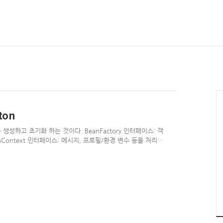
ton
성하고 초기화 하는 것이다. BeanFactory 인터페이스: 객
onContext 인터페이스: 메시지, 프로필/환경 변수 등을 처리할
licationContext: ApplicationContext의 구현체, 자바
. GenericXmlApplicationContext:
정보를 가져온다. GenericGroovyApplicationContext: