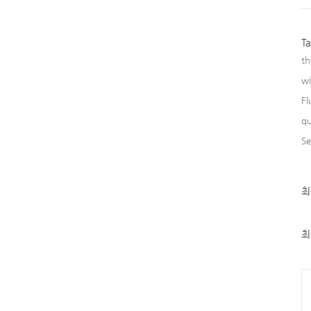
T
th
w
Fl
qu
Se
최
최
근
글
과
인
최
기
글
Ca