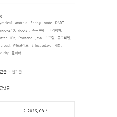
ag
ymeleaf,
android,
Spring,
node,
DART,
indows10,
docker,
소프트웨어 아키텍쳐,
utter,
JPA,
frontend,
java,
스프링,
튜토리얼,
erydsl,
안드로이드,
EffectiveJava,
개발,
curity,
플러터,
근글
인기글
근댓글
lendar
2026. 08