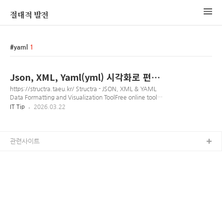
절대적 발전
yaml
1
Json, XML, Yaml(yml) 시각화로 편하
게 작업하기
https://structra.taeu.kr/ Structra - JSON, XML & YAML
Data Formatting and Visualization ToolFree online tool
to format, validate, compress and visualize JSON, XML,
IT Tip
2026.03.22
and YAML data with tree and graph
views.structra.taeu.kr 개발이나 각종 데이터 다루다보면,
JSON이나 XML 데이터를 마주할 때가 많음. 이때 별도 설치 없
이 브라우저에서 바로 데이터를 정렬하고 분석할 수 있는
관련사이트
Structra 사이트를 소개함(내가 쓰려고 만듬)1. 주요 기능 및 특
징이 사이트는 단순한 포맷터를 넘어 데이터 구조를 다루는 데
필요한 핵심 기능을 모두 갖추..