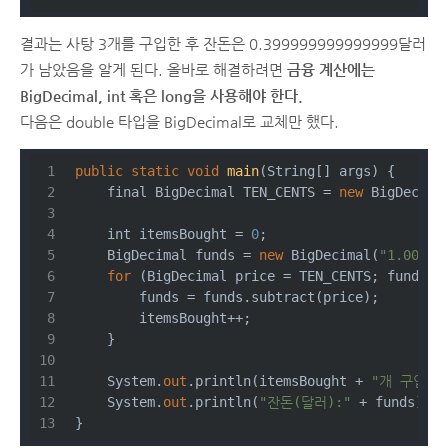
결과는 사탕 3개를 구입한 후 잔돈은 0.399999999999999달러
가 남았음을 알게 된다. 올바로 해결하려면
금융 계산에는
BigDecimal, int 혹은 long을 사용해야 한다.
다음은 double 타입을 BigDecimal로 교체만 했다.
public
static
void
main
(
String[] args
)
 {
    final BigDecimal TEN_CENTS = 
new
 BigDecima
int
 itemsBought = 
0
;
    BigDecimal funds = 
new
 BigDecimal(
"1.00"
);
for
 (BigDecimal price = TEN_CENTS; funds.c
        funds = funds.subtract(price);
        itemsBought++;
    }
    System.
out
.println(itemsBought + 
"개 구입"
)
    System.
out
.println(
"잔돈(달러):"
 + funds);
}