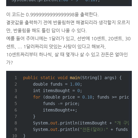
이 코드는 0.9999999999999998을 출력한다.
결괏값을 출력하기 전에 반올림하면 해결되리라 생각할지 모르지
만, 반올림을 해도 틀린 답이 나올 수 있다.
예를 들어 주머니에는 1달러가 있고, 선반에 10센트, 20센트, 30
센트, ... 1달러짜리의 맛있는 사탕이 있다고 해보자,
10센트짜리부터 하나씩, 살 때 몇개나 살 수 있고 잔돈은 얼마인
가?
public
static
void
main
(
String[] args
)
 {
double
 funds = 
1.00
;
int
 itemsBought = 
0
;
for
 (
double
 price = 
0.10
; funds >= price; 
        funds -= price;
        itemsBought++;
    }
    System.
out
.println(itemsBought + 
"개 구입"
)
    System.
out
.println(
"잔돈(달러):"
 + funds);
}