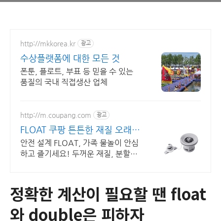
http://mkkorea.kr
광고
수상플랫폼에 대한 모든 것
폰툰, 플로트, 부표 등 믿을 수 있는
품질의 국내 직접생산 업체
http://m.coupang.com
광고
FLOAT 쿠팡 튼튼한 재질 오래
쓰는 보트
안전 설계 FLOAT, 가족 물놀이 안심
하고 즐기세요! 두꺼운 재질, 분할된
공기실로 안심! 와우회원 30일 무료
반품.
정확한 계산이 필요할 땐 float
와 double은 피하자