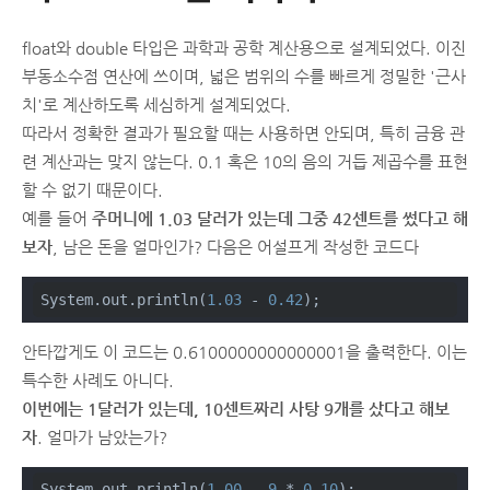
float와 double 타입은 과학과 공학 계산용으로 설계되었다. 이진
부동소수점 연산에 쓰이며, 넓은 범위의 수를 빠르게 정밀한 '근사
치'로 계산하도록 세심하게 설계되었다.
따라서 정확한 결과가 필요할 때는 사용하면 안되며, 특히 금융 관
련 계산과는 맞지 않는다. 0.1 혹은 10의 음의 거듭 제곱수를 표현
할 수 없기 때문이다.
예를 들어
주머니에 1.03 달러가 있는데 그중 42센트를 썼다고 해
보자
, 남은 돈을 얼마인가? 다음은 어설프게 작성한 코드다
System.out.println(
1.03
 - 
0.42
);
안타깝게도 이 코드는 0.6100000000000001을 출력한다. 이는
특수한 사례도 아니다.
이번에는 1달러가 있는데, 10센트짜리 사탕 9개를 샀다고 해보
자
. 얼마가 남았는가?
System.out.println(
1.00
 - 
9
 * 
0.10
);