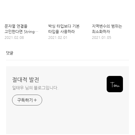
문자열 연결을
박싱 타입보다 기본
지역변수의 범위는
고민한다면 String
타입을 사용하라
최소화하자
보다는 StringBuilder
2021.02.08
2021.02.01
2021.01.05
댓글
절대적 발전
일태우 님의 블로그입니다.
구독하기