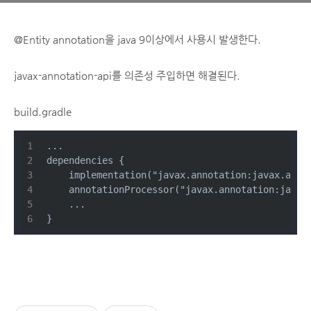
@Entity annotation을 java 9이상에서 사용시 발생한다.
javax-annotation-api를 의존성 주입하면 해결된다.
build.gradle
...
dependencies {
    implementation("javax.annotation:javax.anno
    annotationProcessor("javax.annotation:javax
    ...
}