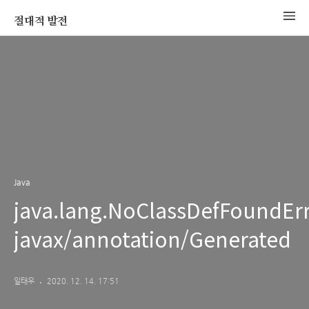
절대적 발전
Java
java.lang.NoClassDefFoundErr
javax/annotation/Generated
일태우
2020. 12. 14. 17:51