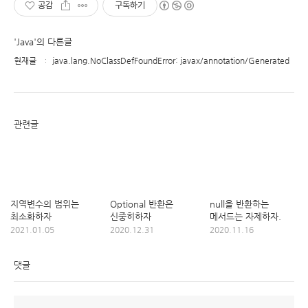
공감
구독하기
'Java'의 다른글
현재글
java.lang.NoClassDefFoundError: javax/annotation/Generated
관련글
지역변수의 범위는
Optional 반환은
null을 반환하는
최소화하자
신중히하자
메서드는 자제하자.
2021.01.05
2020.12.31
2020.11.16
댓글