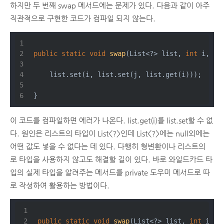
하지만 두 번째 swap 메서드에는 문제가 있다. 다음과 같이 아주
직관적으로 구현한 코드가 컴파일 되지 않는다.
public
static
void
swap
(List<?> list, 
int
 i, 
in
    list.set(i, list.set(j, list.get(i)));
}
이 코드를 컴파일하면 에러가 나온다. list.get(i)를 list.set할 수 없
다. 원인은 리스트의 타입이 List<?>인데 List<?>에는 null외에는
어떤 값도 넣을 수 없다는 데 있다. 다행히 형변환이나 리스트의
로 타입을 사용하지 않고도 해결할 길이 있다. 바로 와일드카드 타
입의 실제 타입을 알려주는 메서드를 private 도우미 메서드로 따
로 작성하여 활용하는 방법이다.
public
static
void
swap
(List<?> list, 
int
 i, 
i