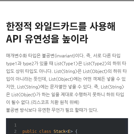
한정적 와일드카드를 사용해
API 유연성을 높이라
매개변수화 타입은 불공변(invariant)이다. 즉, 서로 다른 타입
type1과 type2가 있을 때 List<Type1>은 List<Type2>의 하위 타
입도 상위 타입도 아니다. List<String>은 List<Object>의 하위 타
입이 아니라는 뜻인데, List<Object>에는 어떤 객체든 넣을 수 있
지만, List<String>에는 문자열만 넣을 수 있다. 즉, List<String>
은 List<Object>가 하는 일을 제대로 수행하지 못하니 하위 타입
이 될수 없다.(리스코프 치환 원칙 위배)
불공변 방식보다 유연한 무언가 필요 할때가 있다.
public
class
Stack
<
E
> 
{