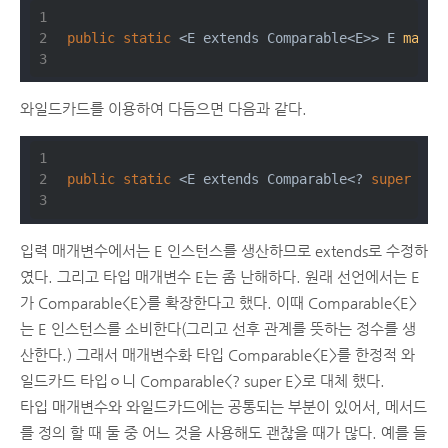
public
static
 <E extends Comparable<E>> 
E 
max
(L
와일드카드를 이용하여 다듬으면 다음과 같다.
public
static
 <E extends Comparable<? 
super
 E>>
입력 매개변수에서는 E 인스턴스를 생산하므로 extends로 수정하
였다. 그리고 타입 매개변수 E는 좀 난해하다. 원래 선언에서는 E
가 Comparable<E>를 확장한다고 했다. 이때 Comparable<E>
는 E 인스턴스를 소비한다(그리고 선후 관계를 뜻하는 정수를 생
산한다.) 그래서 매개변수화 타입 Comparable<E>를 한정적 와
일드카드 타입ㅇ니 Comparable<? super E>로 대체 했다.
타입 매개변수와 와일드카드에는 공통되는 부분이 있어서, 메서드
를 정의 할 때 둘 중 어느 것을 사용해도 괜찮을 때가 많다. 예를 들