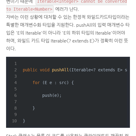
변이기 때문에
Iterable<Integer> cannot be converted
에러가 난다.
to Iterable<Number>
자바는 이런 상황에 대처할 수 있는 한정적 와일드카드타입이라는
특별한 매개변수화 타입을 지원한다. pushAll의 입력 매개변수 타
입은 'E의 Iterable'이 아니라 'E의 하위 타입의 Iterable'이어야
하며, 와일드 카드 타입 Iterable<? extends E>가 정확히 이런 뜻
이다.
public
void
pushAll
(Iterable<? extends E> src)
for
 (E e : src) {
        push(e);
    }
}
Stack 클래스는 물론 이 코드를 사용하는 클라이언트도 깨끗히 컴