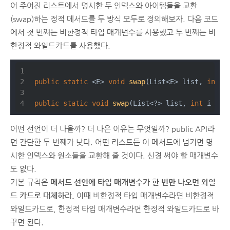
어 주어진 리스트에서 명시한 두 인덱스와 아이템들을 교환
(swap)하는 정적 메서드를 두 방식 모두로 정의해보자. 다음 코드
에서 첫 번째는 비한정적 타입 매개변수를 사용했고 두 번째는 비
한정적 와일드카드를 사용했다.
public
static
 <E> 
void
swap
(List<E> list, 
int
 i
public
static
void
swap
(List<?> list, 
int
 i , 
i
어떤 선언이 더 나을까? 더 나은 이유는 무엇일까? public API라
면 간단한 두 번째가 낫다. 어떤 리스트든 이 메서드에 넘기면 명
시한 인덱스와 원소들을 교환해 줄 것이다. 신경 써야 할 매개변수
도 없다.
기본 규칙은
메서드 선언에 타입 매개변수가 한 번만 나오면 와일
드 카드로 대체하라.
이때 비한정적 타입 매개변수라면 비한정적
와일드카드로, 한정적 타입 매개변수라면 한정적 와일드카드로 바
꾸면 된다.