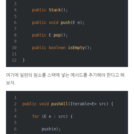
public
Stack
()
;
public
void
push
(E e)
;
public
 E 
pop
()
;
public
boolean
isEmpty
()
;
}
여기에 일련의 원소를 스택에 넣는 메서드를 추가해야 한다고 해
보자.
public
void
pushAll
(Iterable<E> src)
{
for
 (E e : src) {
        push(e);