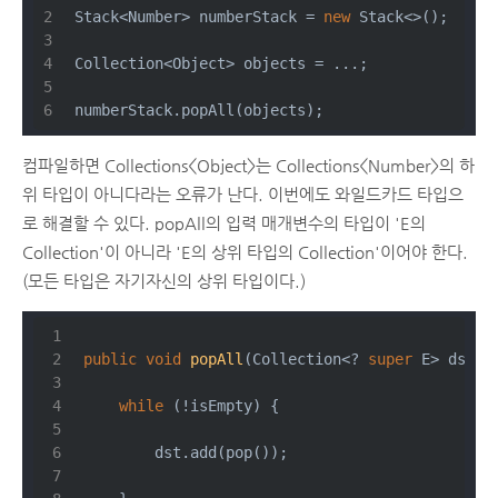
Stack<Number> numberStack = 
new
 Stack<>();
Collection<Object> objects = ...;
numberStack.popAll(objects);
컴파일하면 Collections<Object>는 Collections<Number>의 하
위 타입이 아니다라는 오류가 난다. 이번에도 와일드카드 타입으
로 해결할 수 있다. popAll의 입력 매개변수의 타입이 'E의
Collection'이 아니라 'E의 상위 타입의 Collection'이어야 한다.
(모든 타입은 자기자신의 상위 타입이다.)
public
void
popAll
(Collection<? 
super
 E> dst)
while
 (!isEmpty) {
        dst.add(pop());