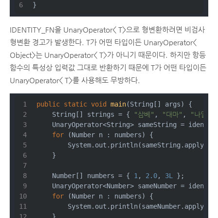
}
IDENTITY_FN을 UnaryOperator< T>으로 형변환하려면 비검사
형변환 경고가 발생한다. T가 어떤 타입이든 UnaryOperator<
Object>는 UnaryOperator< T>가 아니기 때문이다. 하지만 항등
함수의 특성상 입력값 그대로 반환하기 때문에 T가 어떤 타입이든
UnaryOperator< T>를 사용해도 무방하다.
public
static
void
main
(String[] args)
{
    String[] strings = { 
"삼베"
, 
"대마"
, 
"나일론"
    UnaryOperator<String> sameString = identit
for
 (Number n : numbers) {
        System.out.println(sameString.apply(s)
    }
    Number[] numbers = { 
1
, 
2.0
, 
3L
 };
    UnaryOperator<Number> sameNumber = identit
for
 (Number n : numbers) {
        System.out.println(sameNumber.apply(n)
    }