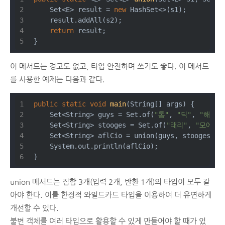
    Set<E> result = 
new
 HashSet<>(s1);
    result.addAll(s2);
return
 result;
}
이 메서드는 경고도 없고, 타입 안전하며 쓰기도 좋다. 이 메서드
를 사용한 예제는 다음과 같다.
public
static
void
main
(String[] args)
{
    Set<String> guys = Set.of(
"톰"
, 
"딕"
, 
"해리"
)
    Set<String> stooges = Set.of(
"래리"
, 
"모에"
, 
    Set<String> aflCio = union(guys, stooges);
    System.out.println(aflCio);
}
union 메서드는 집합 3개(입력 2개, 반환 1개)의 타입이 모두 같
아야 한다. 이를 한정적 와일드카드 타입을 이용하여 더 유연하게
개선할 수 있다.
불변 객체를 여러 타입으로 활용할 수 있게 만들어야 할 때가 있