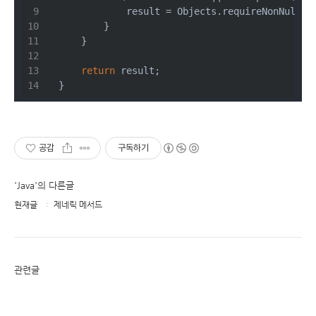
             result = Objects.requireNonNull(e
         }
     }
return
 result;
 }
공감
구독하기
'Java'의 다른글
현재글
제네릭 메서드
관련글