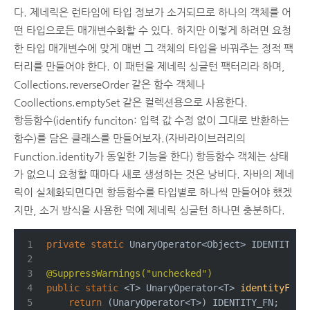
다. 제네릭은 런타임에 타입 정보가 소거되므로 하나의 객체를 어
떤 타입으로든 매개변수화할 수 있다. 하지만 이렇게 하려면 요청
한 타입 매개변수에 맞게 매번 그 객체의 타입을 바꿔주는 정적 팩
터리를 만들어야 한다. 이 패턴을 제네릭 싱글턴 팩터리라 하며,
Collections.reverseOrder 같은 함수 객체나
Coollections.emptySet 같은 컬렉션용으로 사용한다.
항등함수(identify funciton: 입력 값 수정 없이 그대로 반환하는
함수)를 담은 클래스를 만들어보자.(자바라이브러리의
Function.identity가 동일한 기능을 한다) 항등함수 객체는 상태
가 없으니 요청할 때마다 새로 생성하는 것은 낭비다. 자바의 제네
릭이 실체화되면다면 항등함수를 타입별로 하나씩 만들어야 했겠
지만, 소거 방식을 사용한 덕에 제네릭 싱글턴 하나면 충분하다.
private
static
 UnaryOperator<Object> IDENTITY_F
@SuppressWarnings("unchecked")
public
static
 <T> 
UnaryOperator<T> 
identityFunc
return
 (UnaryOperator<T>) IDENTITY_FN;