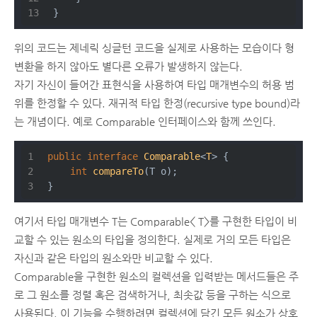
}
위의 코드는 제네릭 싱글턴 코드을 실제로 사용하는 모습이다 형
변환을 하지 않아도 별다른 오류가 발생하지 않는다.
자기 자신이 들어간 표현식을 사용하여 타입 매개변수의 허용 범
위를 한정할 수 있다. 재귀적 타입 한정(recursive type bound)라
는 개념이다. 예로 Comparable 인터페이스와 함께 쓰인다.
public
interface
Comparable
<
T
> 
{
int
compareTo
(T o)
;
}
여기서 타입 매개변수 T는 Comparable< T>를 구현한 타입이 비
교할 수 있는 원소의 타입을 정의한다. 실제로 거의 모든 타입은
자신과 같은 타입의 원소와만 비교할 수 있다.
Comparable을 구현한 원소의 컬렉션을 입력받는 메서드들은 주
로 그 원소를 정렬 혹은 검색하거나, 최솟값 등을 구하는 식으로
사용된다. 이 기능을 수행하려면 컬렉션에 담긴 모든 원소가 상호