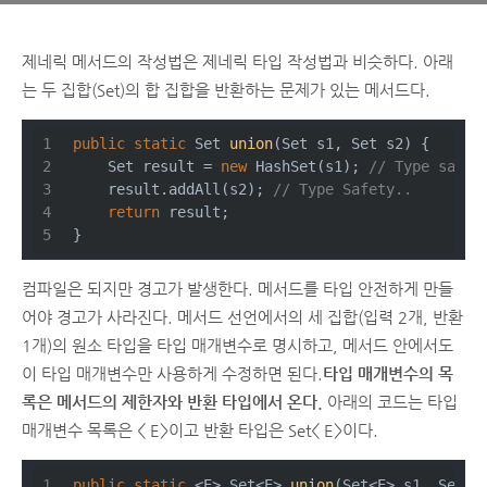
제네릭 메서드의 작성법은 제네릭 타입 작성법과 비슷하다. 아래
는 두 집합(Set)의 합 집합을 반환하는 문제가 있는 메서드다.
public
static
 Set 
union
(Set s1, Set s2)
{
    Set result = 
new
 HashSet(s1); 
// Type safet
    result.addAll(s2); 
// Type Safety..
return
 result;
}
컴파일은 되지만 경고가 발생한다. 메서드를 타입 안전하게 만들
어야 경고가 사라진다. 메서드 선언에서의 세 집합(입력 2개, 반환
1개)의 원소 타입을 타입 매개변수로 명시하고, 메서드 안에서도
이 타입 매개변수만 사용하게 수정하면 된다.
타입 매개변수의 목
록은 메서드의 제한자와 반환 타입에서 온다.
아래의 코드는 타입
매개변수 목록은 < E>이고 반환 타입은 Set< E>이다.
public
static
 <E> 
Set<E> 
union
(Set<E> s1, Set<E