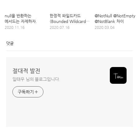
null을 반환하는
한정적 와일드카드
@NotNull @NotEmpty
메서드는 자제하자.
(Bounded Wildcard
@NotBlank 차이
Type)
2020.11.16
2020.07.16
2020.03.04
댓글
절대적 발전
일태우 님의 블로그입니다.
구독하기