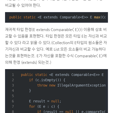
비교될 수 있어야 한다.
public
static
 <E extends Comparable<E>> 
E 
max
(Colle
재귀적 타입 한정(E extends Comparable< E>>) 이용해 상호 비
교할 수 있음을 표현했다. 타입 한정은 모든 타입 E는 자신과 비교
할 수 있다 라고 읽을 수 있다.(Collection의 E타입의 원소들은 자
기자신과 비교할 수 있다. 예로 List 모든 요소들이 비교 가능하다
는것을 표현하는것. E가 자신을 포함한 수식 Comparable< E>에
의해 한정 (extends) 되는것.)
public
static
 <E extends Comparable<E>> 
E 
max
if
 (c.isEmpty()) {
throw
new
 IllegalArgumentException(
"
     }
     E result = 
null
;
for
 (E e : c) {
if
 (result == 
null
 || e.compareTo(res