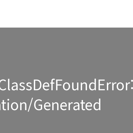
ClassDefFoundError
ation/Generated