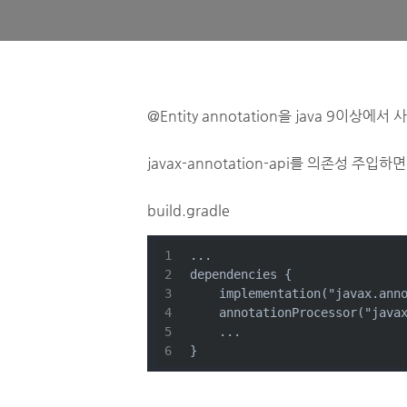
@Entity annotation을 java 9이상에
javax-annotation-api를 의존성 주입하
build.gradle
...
dependencies {
    implementation("javax.ann
    annotationProcessor("java
    ...
}