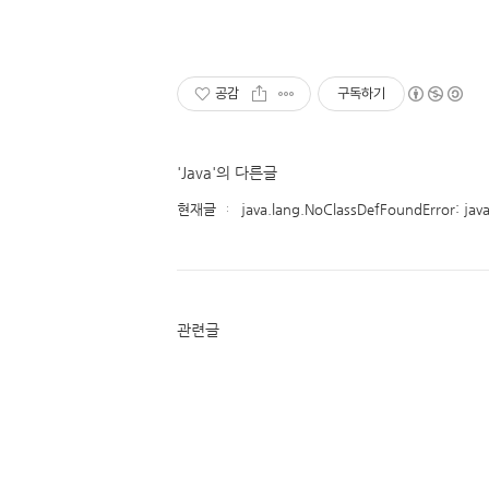
공감
구독하기
'Java'의 다른글
현재글
java.lang.NoClassDefFoundError: jav
관련글