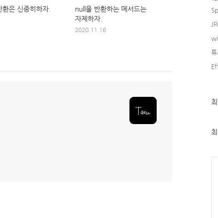
l 반환은 신중히하자
null을 반환하는 메서드는
Sp
자제하자.
JP
2020.11.16
w
튜
Ef
최
최
근
글
과
인
최
기
글
Ca