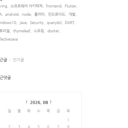
ring,
소프트웨어 아키텍쳐,
frontend,
Flutter,
A,
android,
node,
플러터,
안드로이드,
개발,
indows10,
java,
Security,
querydsl,
DART,
토리얼,
thymeleaf,
스프링,
docker,
fectiveJava,
근글
인기글
근댓글
lendar
2026. 08
일
월
화
수
목
금
토
1
2
3
4
5
6
7
8