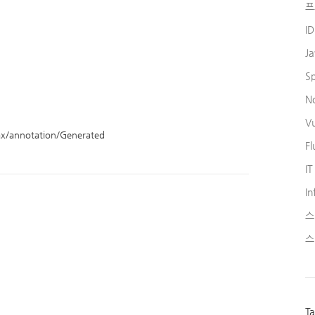
프
I
J
S
N
V
ax/annotation/Generated
Fl
IT
In
스
스
T