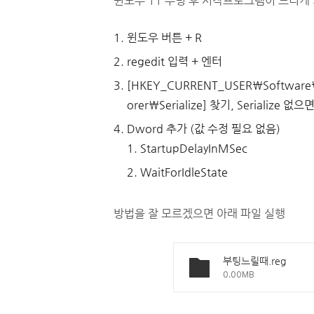
윈도우 11 부팅 후 시작프로그램이 느리게 
윈도우 버튼 + R
regedit 입력 + 엔터
[HKEY_CURRENT_USER\Software\
orer\Serialize] 찾기, Serialize 없
Dword 추가 (값 수정 필요 없음)
StartupDelayInMSec
WaitForIdleState
방법을 잘 모르겠으면 아래 파일 실행
부팅느릴때.reg
0.00MB