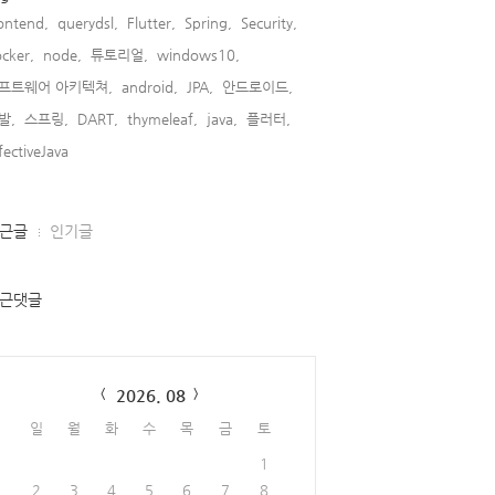
ontend,
querydsl,
Flutter,
Spring,
Security,
cker,
node,
튜토리얼,
windows10,
프트웨어 아키텍쳐,
android,
JPA,
안드로이드,
발,
스프링,
DART,
thymeleaf,
java,
플러터,
fectiveJava,
근글
인기글
근댓글
lendar
2026. 08
일
월
화
수
목
금
토
1
2
3
4
5
6
7
8