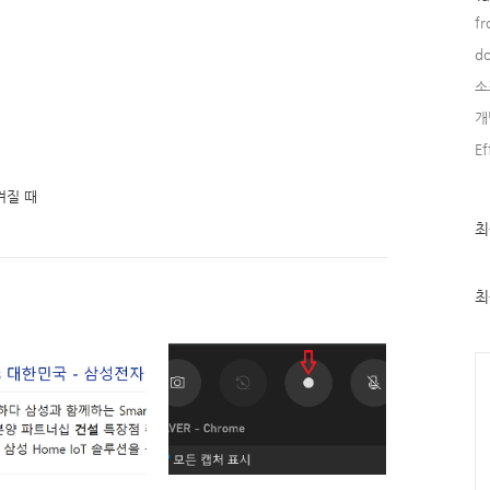
fr
do
소
개
Ef
켜질 때
최
최
근
글
과
인
최
기
글
Ca