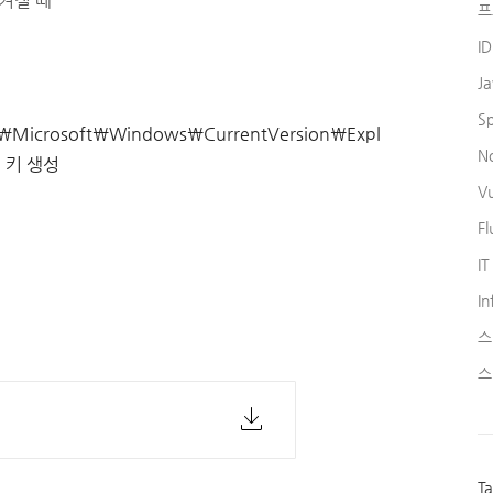
켜질 때
프
I
J
S
Microsoft\Windows\CurrentVersion\Expl
N
으면 키 생성
V
Fl
IT
In
스
스
T