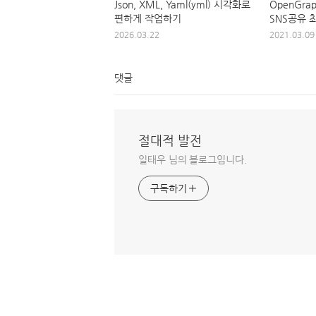
Json, XML, Yaml(yml) 시각화로
OpenGra
편하게 작업하기
SNS공유 
2026.03.22
2021.03.09
댓글
절대적 발전
일태우 님의 블로그입니다.
구독하기