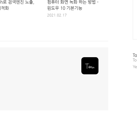
ph로 검색엔진 노출,
컴퓨터 화면 녹화 하는 방법 -
최적화
윈도우 10 기본기능
2021.02.17
방
To
문
To
자
Ye
수