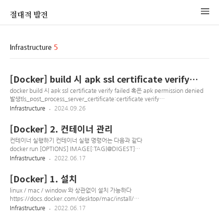
절대적 발전
Infrastructure
5
[Docker] build 시 apk ssl certificate verify
failed, apk permission denied 발생 시
docker build 시 apk ssl certificate verify failed 혹은 apk permission denied
발생tls_post_process_server_certificate:certificate verify
failed:ssl/statem/statem_clnt.c:2091:fetching https://dl-
Infrastructure
2024.09.26
cdn.alpinelinux.org/alpine/v3.20/community: Permission denied alpine 이
미지 작업에서 apk add 사용 중에 발생RUN sed 's/https/http/g' -i
[Docker] 2. 컨테이너 관리
/etc/apk/repositories​ dockerfile에 위 명령어 추가하여 https를 http로 변경하면
정상처리
컨테이너 실행하기 컨테이너 실행 명령어는 다음과 같다
docker run [OPTIONS] IMAGE[:TAG|@DIGEST]
[COMMAND] [ARG...] 옵션 설명 -d --detach Detached
Infrastructure
2022.06.17
mode(백그라운드 모드) -p --publish 호스트와 컨테이너의 포
트 연결(포트 포워딩) -v --volume 호스트와 컨테이너의 디렉토
[Docker] 1. 설치
리 연결(파일을 호스트에 바로 저장, 마운트개념) --rm 프로세스
종료 시 컨테이너 자동 제거 --name 컨테이너 이름 지정 -i --
linux / mac / window 와 상관없이 설치 가능하다
interactive 표준 입력(stdin)을 활성화, bash 사용시 사용 -t --
https://docs.docker.com/desktop/mac/install/
tty TTY 모드를 사용, bash 사용시 사용, 해당 명령을 사용하지
https://docs.docker.com/desktop/windows/install/
Infrastructure
2022.06.17
않으면 명령은 할 수 있겠지만 쉘이 표시되지 않음 Ubuntu 1..
https://docs.docker.com/desktop/linux/install/ 도커는 리