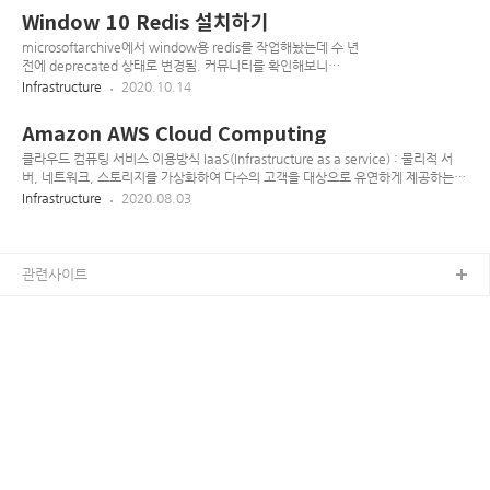
눅스 컨테이너이므로 mac / window의 경우 가상머신에 설치
Window 10 Redis 설치하기
된다. 그러므로 하드웨어나 OS가 가상머신을 지원하지 않는 다
면 동작하지 않을 수 있음 설치 확인 설치 후 버전 명령어로 설치
microsoftarchive에서 window용 redis를 작업해놨는데 수 년
를 확인 해보기 docker version 결과 Client: Cloud
전에 deprecated 상태로 변경됨. 커뮤니티를 확인해보니
integration: v1.0.22 Version: 20.10.12 API version: 1.41
github.com/tporadowski/redis 에서 꾸준히 관리중이니 이
Infrastructure
2020.10.14
Go version: ..
버전을 활용해보기로 한다. redis는 window 환경에선 개발/테
스트용으로만 사용하자 설치 1.
Amazon AWS Cloud Computing
https://github.com/tporadowski/redis/releases에서 설치
형 버전과 portable 버전을 지원한다. 본인은 portable 버전으
클라우드 컴퓨팅 서비스 이용방식 IaaS(Infrastructure as a service) : 물리적 서
로 진행 2. 적당한 곳에 압축을 풀고 redis-server.exe를 실행한
버, 네트워크, 스토리지를 가상화하여 다수의 고객을 대상으로 유연하게 제공하는
다. 테스트 1. 다른 프롬프트를 열고 redis-cli.exe를 실행한다.
인프라 서비스 PaaS(Platform as a service) : Web 기반의 서비스 또는 애플리케
Infrastructure
2020.08.03
해당 프로그램으로 redis client를 이용할 수 있다. 이후의 사용
이션 등의 개발 및 실행을 위한 표준 플랫폼 환경을 서비스 형태로 제공하는 서비스
법이..
SaaS(Software as a service) : Microsoft Office 365, Googld Gsuite와 같이
응용프로그램을 인터넷 및 웹 브라우저를 통해 제공하는 서비스 AWS 주요 서비스
설명 리전(Region) : AWS 서비스가 위치한 물리적 장소, 네트워크 속도와 재해에
관련사이트
대비하기 위해 여러곳 존재 가용영역(AZ, Ava..