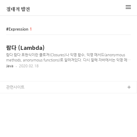
절대적 발전
Expression
1
람다 (Lambda)
람다 람다 표현식이란 클로져(Closures)나 익명 함수, 익명 메서드(anonymous
methods, anonymous functions)로 알려져있다. 다시 말해 자바에서는 익명 메서
드를 나타내기 위한 표현식(expression)이라 생각하면 된다. (int x, int y) -> x + y
Java
2020.02.18
() -> 42 (String s) -> { System.out.println(s); } 첫번째 식은 매개변수로 x, y를 받
고 x, y의 합을 반환한다 두번째는 integer 42를 반환한다. 마지막은 매개변수로
String s를 받고 그것을 콘솔에 출력, 아무것도 반환하지 않는다. 일반적인 문법은 매
개변수들, ->(화살표) 그리고 body로 이루어진다. body는 단독으로 표현 하거나 { }
관련사이트
중괄호 블럭으..