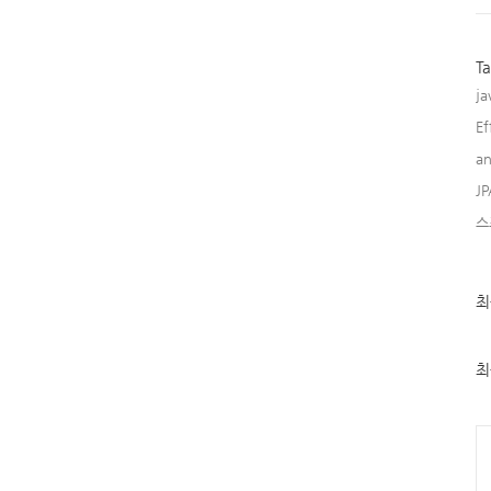
T
ja
Ef
an
JP
스
최
최
근
글
과
인
최
기
글
Ca