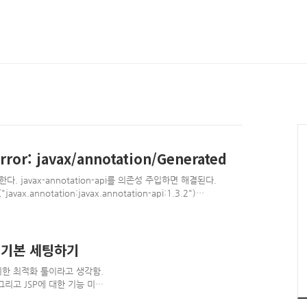
rror: javax/annotation/Generated
생한다. javax-annotation-api를 의존성 주입하면 해결된다.
("javax.annotation:javax.annotation-api:1.3.2")
notation-api:1.3.2") ... }
le 기본 세팅하기
발을 위한 최적화 툴이라고 생각함.
g 그리고 JSP에 대한 기능 미비
ory도 지원하면서 빠름, Maven