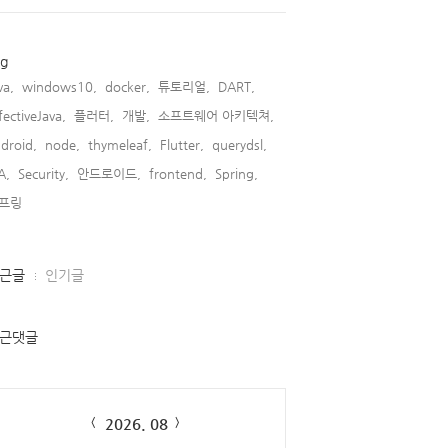
ag
va,
windows10,
docker,
튜토리얼,
DART,
fectiveJava,
플러터,
개발,
소프트웨어 아키텍쳐,
droid,
node,
thymeleaf,
Flutter,
querydsl,
A,
Security,
안드로이드,
frontend,
Spring,
프링,
근글
인기글
근댓글
lendar
2026. 08