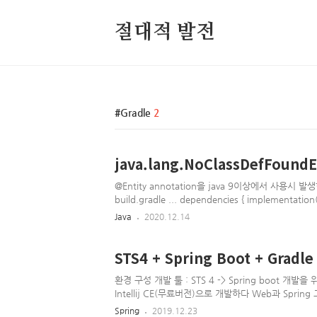
절대적 발전
Gradle
2
java.lang.NoClassDefFoundE
@Entity annotation을 java 9이상에서 사용시 발
build.gradle ... dependencies { implementation
annotationProcessor("javax.annotation:javax.an
Java
2020.12.14
STS4 + Spring Boot + Grad
환경 구성 개발 툴 : STS 4 -> Spring boot 개
Intellij CE(무료버전)으로 개발하다 Web과 Sprin
로 대체함 빌드도구 : Gradle -> Maven Reposit
Spring
2019.12.23