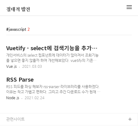
절대적 발전
javascript
2
Vuetify - select에 검색기능을 추가하
려면? autocomplete
개인서비스의 select 컴포넌트에 데이터가 많아져서 조회기능
을 넣으면 좋지 않을까 하여 개선해보았다. vuetify의 기존
select 컴포넌트는 다음과 같은데 ... ... 위와 같은 모습으로 나
Vue.js
2021.03.03
오게 된다. 항목이 적을 경우는 편리하긴한데 조회기능이 없어
서 많아지면 불편하다. 이를 Autocomplete 컴포넌트가 해결할
RSS Parse
수 있다. ... ... v-select 를 v-autocomplete로만 변경해주면
완료 위와 같이 검색도 되는 select 컴포넌트로 개선 가능하다.
RSS 피드를 파싱 해보자 rss-parser 라이브러리를 사용하겠다.
여담 직접 만들기 전에 제공되는 api, 컴포넌트를 조회 후, 라이
이유는 작고 가볍고 편하다. 그리고 주간 다운로드 수가 현재 17
브러리를 찾아보고, 그리고 없으면 구현하는게 좋다. 거인의 어
만을 육박한다.(등록일 기준)
Node.js
2021.02.24
깨는 서비스 개발 속도에 아주 큰 도움이 되니까..
www.npmjs.com/package/rss-parser rss-parser A
lightweight RSS parser, for Node and the browser
www.npmjs.com node v14.15.0 환경에서 실시 1. 설치
npm install --save rss-parser 2. 사용 샘플로 연합뉴스의 최신
관련사이트
피드를 파싱할 예정, 최대한 샘플 코드를 따라해보았다. (샘플주
소: www.yonhapnewstv.co.kr/browse/feed/) import
RssParser from 'rss-parser' async pars..