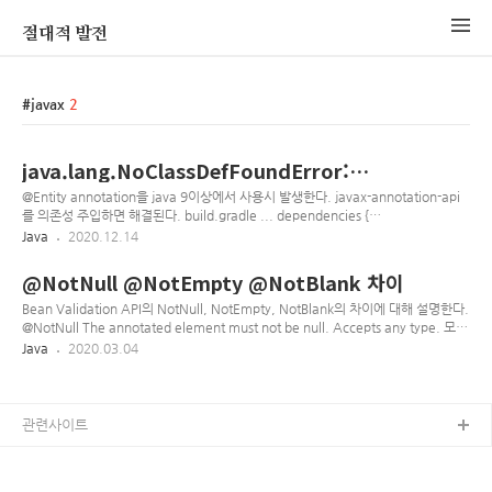
절대적 발전
javax
2
java.lang.NoClassDefFoundError:
javax/annotation/Generated
@Entity annotation을 java 9이상에서 사용시 발생한다. javax-annotation-api
를 의존성 주입하면 해결된다. build.gradle ... dependencies {
implementation("javax.annotation:javax.annotation-api:1.3.2")
Java
2020.12.14
annotationProcessor("javax.annotation:javax.annotation-api:1.3.2") ... }
@NotNull @NotEmpty @NotBlank 차이
Bean Validation API의 NotNull, NotEmpty, NotBlank의 차이에 대해 설명한다.
@NotNull The annotated element must not be null. Accepts any type. 모든
타입에 대해 null을 허용하지 않는다. @NotEmpty The annotated element
Java
2020.03.04
must not be null nor empty. Supported types are: CharSequence (length of
character sequence is evaluated) Collection (collection size is evaluated)
Map (map size is evaluated) Array (array length is evaluated) ..
관련사이트