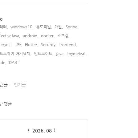
ag
러터,
windows10,
튜토리얼,
개발,
Spring,
fectiveJava,
android,
docker,
스프링,
erydsl,
JPA,
Flutter,
Security,
frontend,
프트웨어 아키텍쳐,
안드로이드,
java,
thymeleaf,
de,
DART,
근글
인기글
근댓글
lendar
2026. 08