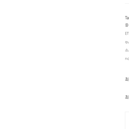
T
플
Ef
qu
소
no
최
최
근
글
과
인
최
기
글
Ca