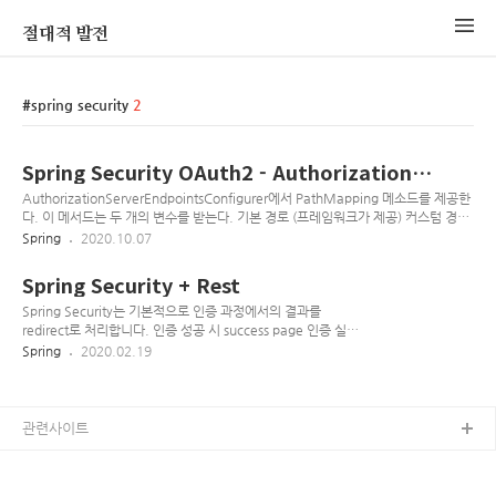
절대적 발전
spring security
2
Spring Security OAuth2 - Authorization
endpoint
AuthorizationServerEndpointsConfigurer에서 PathMapping 메소드를 제공한
다. 이 메서드는 두 개의 변수를 받는다. 기본 경로 (프레임워크가 제공) 커스텀 경로
("/"로 시작) public AuthorizationServerEndpointsConfigurer
Spring
2020.10.07
pathMapping(String defaultPath, String customPath) {
this.patternMap.put(defaultPath, customPath); return this; } 프레임워크가
Spring Security + Rest
제공하는 경로는 다음과 같다 Authorization Endpoint: /oauth/authorize Token
Endpoint: /oauth/token Approval Endpoint: /oauth..
Spring Security는 기본적으로 인증 과정에서의 결과를
redirect로 처리합니다. 인증 성공 시 success page 인증 실패
시 failure page 비인가 접근 시 authentication page 크게 세
Spring
2020.02.19
가지의 행동에 대한 처리를 page redirect가 아닌 response를
반환하게 만들면 됩니다. 이러한 컨셉을 잡고 구현해 나가봅시
다. 모든 소스는
https://github.com/lteawoo/RestSpringSecurity에서 확인
관련사이트
하실 수 있습니다. Spring Security 기본 인증의 경우
UsernamePasswordAuthenticationFilter에서 formlogin 요
청을 필터링하여 처리합니다. 이 클래스는