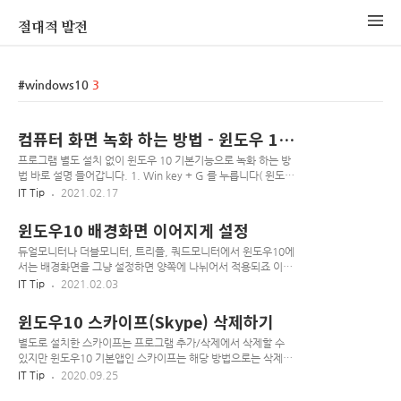
절대적 발전
windows10
3
컴퓨터 화면 녹화 하는 방법 - 윈도우 10
기본기능
프로그램 별도 설치 없이 윈도우 10 기본기능으로 녹화 하는 방
법 바로 설명 들어갑니다. 1. Win key + G 를 누릅니다( 윈도우
로고 키 + G ) "게임바를 여시겠습니까?" 라는 메세지가 나오면
IT Tip
2021.02.17
체크하시면 됩니다. 위와 같은 화면에서 빨간 화살표가 위치한
버튼이 영상 녹화 버튼입니다. 2. 누르게되면 다음과 같이 녹화
윈도우10 배경화면 이어지게 설정
상태 패널이 생깁니다. 마이크 버튼을 누르면 마이크 기능도 사
용할 수 있습니다. 녹화 영상은 내 PC > 동영상 폴더에서 확인
듀얼모니터나 더블모니터, 트리플, 쿼드모니터에서 윈도우10에
하실 수 있습니다.
서는 배경화면을 그냥 설정하면 양쪽에 나뉘어서 적용되죠 이어
지게 설정하는 방법을 공유하겠습니다. 1. 작업표시줄 좌측 하
IT Tip
2021.02.03
단의 [시작버튼(윈도우로고)]를 누릅니다. 2. 배경 이미지 설정
을 입력하여 검색한 후 클릭합니다. 3. 설정 화면에서 원하는 이
윈도우10 스카이프(Skype) 삭제하기
미지에 마우스 우클릭 합니다. 4. [모든 모니터에 대해 설정]을
누르면 모든 모니터에 동일한 배경화면이 설정됩니다.
별도로 설치한 스카이프는 프로그램 추가/삭제에서 삭제할 수
있지만 윈도우10 기본앱인 스카이프는 해당 방법으로는 삭제할
수 없습니다. 1. 작업표시줄 좌측 하단의 [시작버튼(윈도우로
IT Tip
2020.09.25
고)]를 누릅니다. 2. Windows PowerShell을 입력하여 검색한