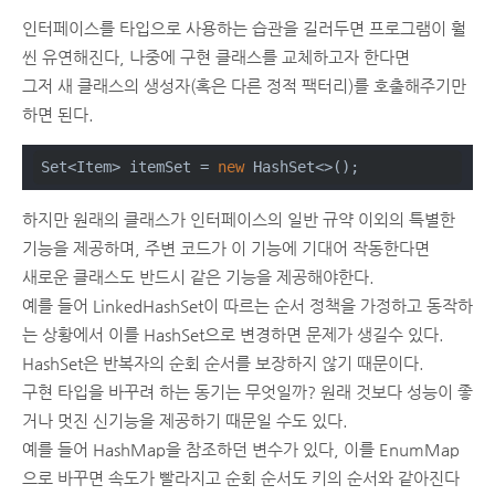
인터페이스를 타입으로 사용하는 습관을 길러두면 프로그램이 훨
씬 유연해진다, 나중에 구현 클래스를 교체하고자 한다면
그저 새 클래스의 생성자(혹은 다른 정적 팩터리)를 호출해주기만
하면 된다.
Set<Item> itemSet = 
new
 HashSet<>();
하지만 원래의 클래스가 인터페이스의 일반 규약 이외의 특별한
기능을 제공하며, 주변 코드가 이 기능에 기대어 작동한다면
새로운 클래스도 반드시 같은 기능을 제공해야한다.
예를 들어 LinkedHashSet이 따르는 순서 정책을 가정하고 동작하
는 상황에서 이를 HashSet으로 변경하면 문제가 생길수 있다.
HashSet은 반복자의 순회 순서를 보장하지 않기 때문이다.
구현 타입을 바꾸려 하는 동기는 무엇일까? 원래 것보다 성능이 좋
거나 멋진 신기능을 제공하기 때문일 수도 있다.
예를 들어 HashMap을 참조하던 변수가 있다, 이를 EnumMap
으로 바꾸면 속도가 빨라지고 순회 순서도 키의 순서와 같아진다