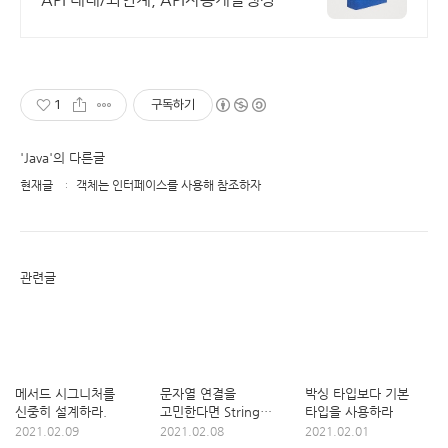
1
구독하기
'Java'의 다른글
현재글
객체는 인터페이스를 사용해 참조하자
관련글
메서드 시그니처를
문자열 연결을
박싱 타입보다 기본
신중히 설계하라.
고민한다면 String
타입을 사용하라
보다는 StringBuilder
2021.02.09
2021.02.08
2021.02.01