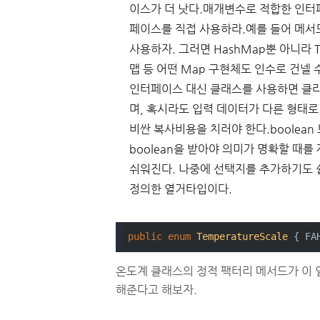
이스가 더 낫다.매개변수로 적합한 인터페
페이스를 직접 사용하라.예를 들어 메서드에
사용하자. 그러면 HashMap뿐 아니라 Tre
맵 등 어떤 Map 구현체도 인수로 건넬 
인터페이스 대신 클래스를 사용하면 클
며, 혹시라도 입력 데이터가 다른 형태
비싼 복사비용을 치러야 한다.boolea
boolean을 받아야 의미가 명확할 때
쉬워진다. 나중에 선택지를 추가하기도 
정의한 열거타입이다.
public
enum
TemperatureScale
 {
 FA
온도계 클래스의 정적 팩터리 메서드가 이 
해준다고 해보자.