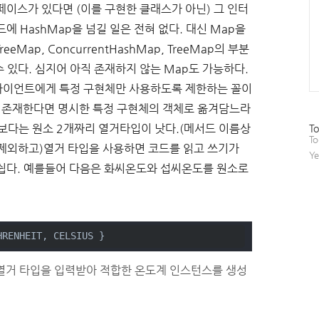
이스가 있다면 (이를 구현한 클래스가 아닌) 그 인터
 HashMap을 넘길 일은 전혀 없다. 대신 Map을
eMap, ConcurrentHashMap, TreeMap의 부분
수 있다. 심지어 아직 존재하지 않는 Map도 가능하다.
라이언트에게 특정 구현체만 사용하도록 제한하는 꼴이
로 존재한다면 명시한 특정 구현체의 객체로 옮겨담느라
방
n 보다는 원소 2개짜리 열거타입이 낫다.(메서드 이름상
To
문
To
를 제외하고)열거 타입을 사용하면 코드를 읽고 쓰기가
자
Ye
수
쉽다. 예를들어 다음은 화씨온도와 섭씨온도를 원소로
HRENHEIT, CELSIUS }
열거 타입을 입력받아 적합한 온도계 인스턴스를 생성