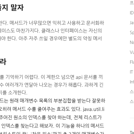
프
들지 말자
I
J
한다. 메서드가 너무많으면 익히고 사용하고 문서화하
페이스도 마찬가지다. 클래스나 인터페이스는 자신의
S
야 한다. 아주 자주 쓰일 경우에만 별도의 약칭 메서
N
V
하라
Fl
IT
를 기억하기 어렵다. 이 제한으 넘으면 api 문서를 끼
In
변수 여러개가 연달아 나오는 경우가 해롭다. 과하게 긴
스
지를 소개한다.
서드는 원래 매개변수 목록의 부분집합을 받는다 잘못하
스
 메서드 수를 줄여주는 효과도 있다. java.util.li
 주어진 원소의 인덱스를 찾야 하는데, 전체 리스트가
인덱스를 찾는다고 해보자. 이 기능을 하나의 메서드
T