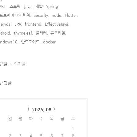
ART,
스프링,
java,
개발,
Spring,
프트웨어 아키텍쳐,
Security,
node,
Flutter,
erydsl,
JPA,
frontend,
EffectiveJava,
droid,
thymeleaf,
플러터,
튜토리얼,
indows10,
안드로이드,
docker,
근글
인기글
근댓글
lendar
2026. 08
일
월
화
수
목
금
토
1
2
3
4
5
6
7
8