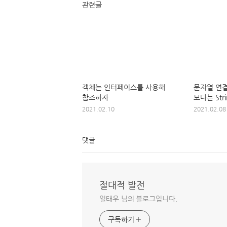
관련글
객체는 인터페이스를 사용해
문자열 연결
참조하자
보다는 Strin
2021.02.10
2021.02.08
댓글
절대적 발전
일태우 님의 블로그입니다.
구독하기