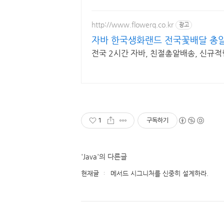
http://www.flowerq.co.kr
광고
자바 한국생화랜드 전국꽃배달 총
전국 2시간 자바, 친절총알배송, 신규적
1
구독하기
'Java'의 다른글
현재글
메서드 시그니처를 신중히 설계하라.