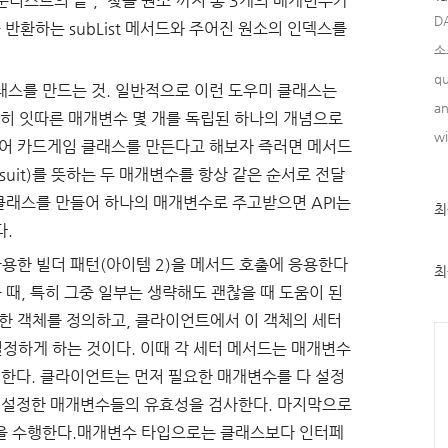
분리스트의 끝', '찾을 원소'까지 총 3개의 매개변수가
D
반환하는 subList 메서드와 주어진 원소의 인덱스를
소
qu
래스를 만드는 것. 일반적으로 이런 도우미 클래스는
an
 특히 잇따른 매개변수 몇 개를 독립된 하나의 개념으로
w
들어 카드게임 클래스를 만든다고 해보자 즉러면 메서드
(suit)를 뜻하는 두 매개변수를 항상 같은 순서로 전달
 클래스를 만들어 하나의 매개변수로 주고받으면 API는
최
최
근
다.
글
과
사용한 빌더 패턴(아이템 2)을 메서드 호출에 응용한다
인
최
기
 때, 특히 그중 일부는 생략해도 괜찮을 때 도움이 된
글
화한 객체를 정의하고, 클라이언트에서 이 객체의 세터
Ca
을 설정하게 하는 것이다. 이때 각 세터 메서드는 매개변수
 한다. 클라이언트는 먼저 필요한 매개변수를 다 설정
 앞서 설정한 매개변수들의 유효성을 검사한다. 마지막으로
산을 수행한다.매개변수 타입으로는 클래스보다 인터페