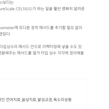
ue)보다는
atureScale.CELSIUS)가 하는 일을 훨씬 명확히 알려준
ometer에 또다른 정적 메서드를 추가할 필요 없이
주면된다.
 타입상수의 메서드 안으로 리팩터링해 넣을 수도 있
로 변환해주는 메서드를 열거 타입 상수 각각에 정의해둘
 성인 언어치료,음성치료,발성교정,목소리성형