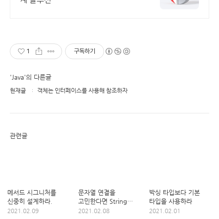
1
구독하기
'Java'의 다른글
현재글
객체는 인터페이스를 사용해 참조하자
관련글
메서드 시그니처를
문자열 연결을
박싱 타입보다 기본
신중히 설계하라.
고민한다면 String
타입을 사용하라
보다는 StringBuilder
2021.02.09
2021.02.08
2021.02.01