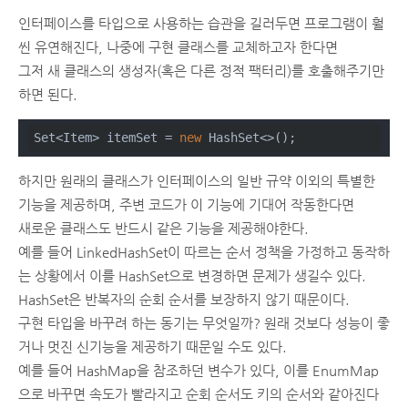
인터페이스를 타입으로 사용하는 습관을 길러두면 프로그램이 훨
씬 유연해진다, 나중에 구현 클래스를 교체하고자 한다면
그저 새 클래스의 생성자(혹은 다른 정적 팩터리)를 호출해주기만
하면 된다.
Set<Item> itemSet = 
new
 HashSet<>();
하지만 원래의 클래스가 인터페이스의 일반 규약 이외의 특별한
기능을 제공하며, 주변 코드가 이 기능에 기대어 작동한다면
새로운 클래스도 반드시 같은 기능을 제공해야한다.
예를 들어 LinkedHashSet이 따르는 순서 정책을 가정하고 동작하
는 상황에서 이를 HashSet으로 변경하면 문제가 생길수 있다.
HashSet은 반복자의 순회 순서를 보장하지 않기 때문이다.
구현 타입을 바꾸려 하는 동기는 무엇일까? 원래 것보다 성능이 좋
거나 멋진 신기능을 제공하기 때문일 수도 있다.
예를 들어 HashMap을 참조하던 변수가 있다, 이를 EnumMap
으로 바꾸면 속도가 빨라지고 순회 순서도 키의 순서와 같아진다